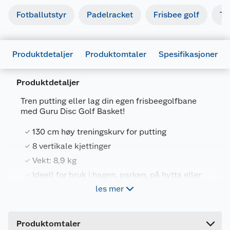
Fotballutstyr
Padelracket
Frisbee golf
Te
Produktdetaljer
Produktomtaler
Spesifikasjoner
Produktdetaljer
Tren putting eller lag din egen frisbeegolfbane
med Guru Disc Golf Basket!
Generelt
130 cm høy treningskurv for putting
Artikkelnummer
7090008415862
8 vertikale kjettinger
Vekt: 8,9 kg
Leverandørens artikkelnummer
45867684
Ideell for bruk i hagen, parken, på hytta eller
Forpakningsmål
som en midlertidig kurv på frisbeegolfbanen
les mer
Bruttovekt
8.9 kg
Guru Disc Golf Basket gir deg muligheten til å
Høyde
64 cm
forbedre putting-ferdighetene dine eller lage din
Produktomtaler