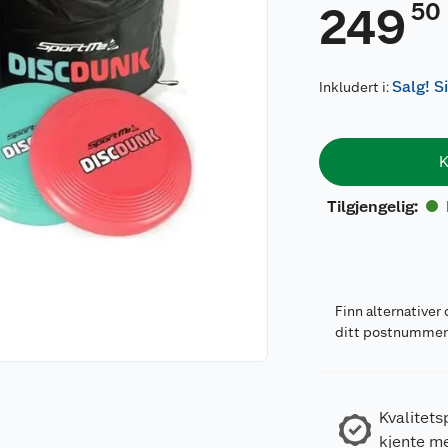
50
249
Salg! S
Inkludert i:
K
Tilgjengelig
:
Finn alternativer 
ditt postnumme
Kvalitets
kjente m