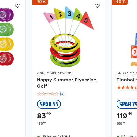
-40 %
-40 %
ANDRE MERKEVARER
ANDRE ME
Happy Summer Flyvering
Tinnboks
Golf
☆
☆
☆
☆
☆
☆
☆
☆
☆
(
0
)
SPAR 55
SPAR 7
40
40
83
119
00
00
139
199
På lager (+100)
På lager