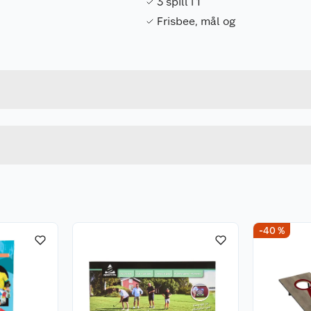
3 spill i 1
Frisbee, mål og
Forpakningsmål
7350130546286
Bruttovekt
4628
Høyde
Lengde
u kjøper produktet får du invitasjon til å gi en omtale.
Bredde
-40 %