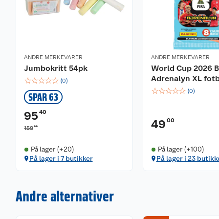
ANDRE MERKEVARER
ANDRE MERKEVARER
Jumbokritt 54pk
World Cup 2026 B
Adrenalyn XL fotb
☆
☆
☆
☆
☆
(
0
)
☆
☆
☆
☆
☆
(
0
)
SPAR 63
40
95
00
49
00
159
På lager (+20)
På lager (+100)
På lager i 7 butikker
På lager i 23 butikk
Andre alternativer