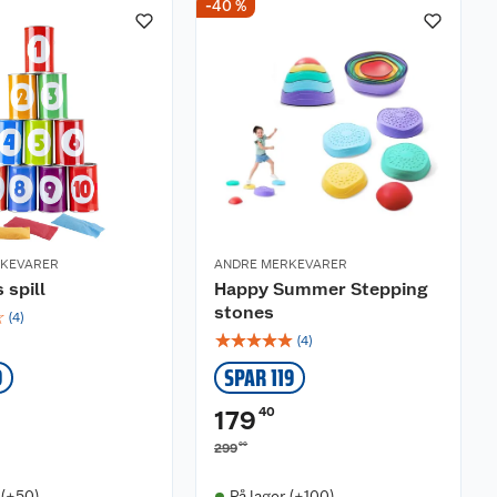
-40 %
RKEVARER
ANDRE MERKEVARER
 spill
Happy Summer Stepping
stones
☆
(
4
)
☆
☆
☆
☆
☆
(
4
)
9
SPAR 119
40
179
00
299
 (+50)
På lager (+100)