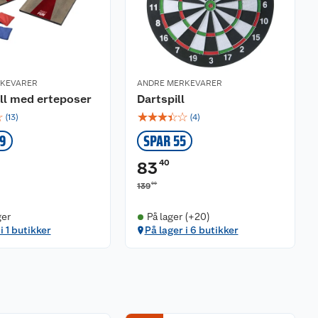
RKEVARER
ANDRE MERKEVARER
ll med erteposer
Dartspill
☆
☆
☆
☆
☆
☆
(
13
)
(
4
)
39
SPAR 55
40
83
00
139
ger
På lager (+20)
i 1 butikker
På lager i 6 butikker