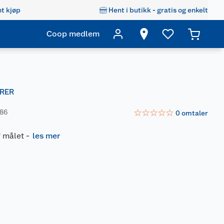
t kjøp
Hent i butikk - gratis og enkelt
Coop medlem
RER
☆
☆
☆
☆
☆
286
0
omtaler
f målet
-
les mer