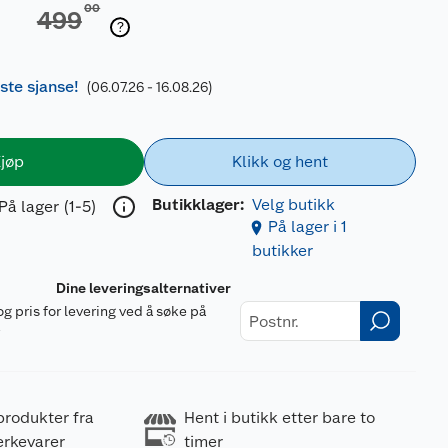
00
499
iste sjanse!
(06.07.26 - 16.08.26)
jøp
Klikk og hent
Butikklager:
Velg butikk
På lager (1-5)
På lager i 1
butikker
Dine leveringsalternativer
og pris for levering ved å søke på
r
produkter fra
Hent i butikk etter bare to
erkevarer
timer