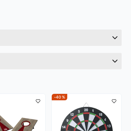
0.86 kg
4 cm
45 cm
45 cm
-40 %