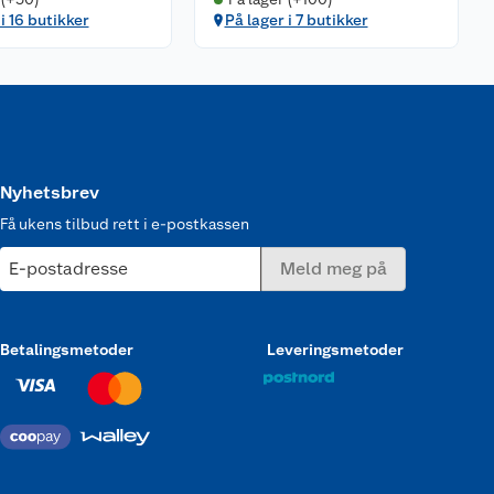
i 16 butikker
På lager i 7 butikker
Nyhetsbrev
Få ukens tilbud rett i e-postkassen
E-postadresse
Meld meg på
Betalingsmetoder
Leveringsmetoder