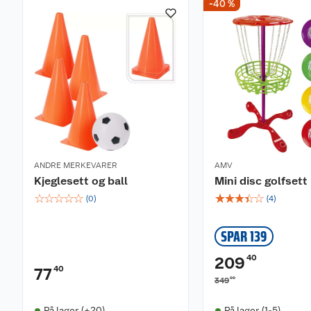
-40 %
ANDRE MERKEVARER
AMV
Kjeglesett og ball
Mini disc golfsett
☆
☆
☆
☆
☆
☆
☆
☆
☆
☆
(
0
)
(
4
)
SPAR 139
40
209
40
77
00
349
På lager (+20)
På lager (1-5)