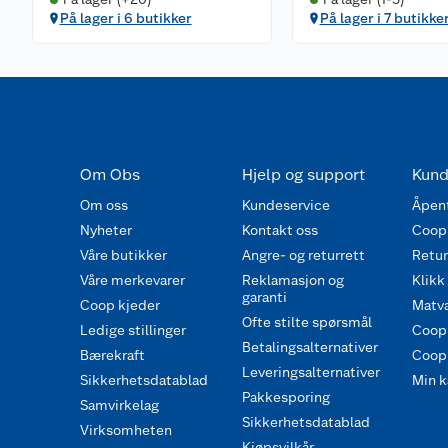
På lager i 6 butikker
På lager i 7 butikke
Om Obs
Hjelp og support
Kund
Om oss
Kundeservice
Åpent
Nyheter
Kontakt oss
Coop
Våre butikker
Angre- og returrett
Retur 
Våre merkevarer
Reklamasjon og
Klikk
garanti
Coop kjeder
Matva
Ofte stilte spørsmål
Ledige stillinger
Coop
Betalingsalternativer
Bærekraft
Coop 
Leveringsalternativer
Sikkerhetsdatablad
Min k
Pakkesporing
Samvirkelag
Sikkerhetsdatablad
Virksomheten
Kjøpsvilkår