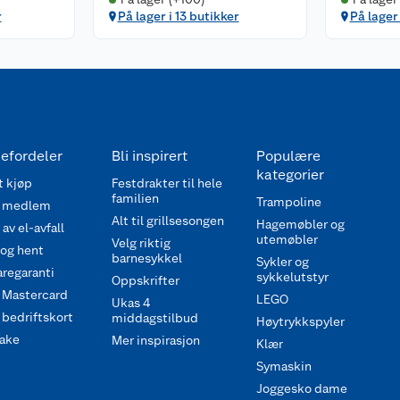
r
På lager i 13 butikker
På lager 
efordeler
Bli inspirert
Populære
kategorier
 kjøp
Festdrakter til hele
familien
Trampoline
 medlem
Alt til grillsesongen
Hagemøbler og
av el-avfall
utemøbler
Velg riktig
 og hent
barnesykkel
Sykler og
regaranti
sykkelutstyr
Oppskrifter
 Mastercard
LEGO
Ukas 4
bedriftskort
middagstilbud
Høytrykkspyler
ake
Mer inspirasjon
Klær
Symaskin
Joggesko dame