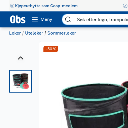
Kjøpeutbytte som Coop-medlem
Meny
Leker
Uteleker
Sommerleker
-50 %