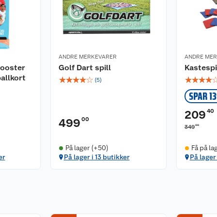
ANDRE MERKEVARER
ANDRE ME
ooster
Golf Dart spill
Kastespi
allkort
☆
☆
☆
☆
☆
☆
☆
☆
☆
(
5
)
SPAR 1
40
209
00
499
00
349
På lager (+50)
Få på la
er
På lager i 13 butikker
På lager 