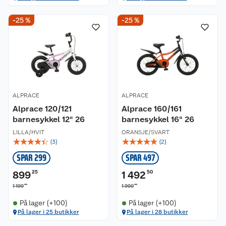
-25 %
-25 %
ALPRACE
ALPRACE
Alprace 120/121
Alprace 160/161
barnesykkel 12" 26
barnesykkel 16" 26
LILLA/HVIT
ORANSJE/SVART
☆
☆
☆
☆
☆
☆
☆
☆
☆
☆
(
3
)
(
2
)
SPAR 299
SPAR 497
899
25
1 492
50
00
00
1 199
1 990
På lager (+100)
På lager (+100)
På lager i 25 butikker
På lager i 28 butikker