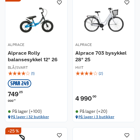
ALPRACE
ALPRACE
Alprace Rolly
Alprace 703 bysykkel
balansesykkel 12" 26
28" 25
BLÅ/SVART
HVIT
☆
☆
☆
☆
☆
☆
☆
☆
☆
☆
(
1
)
(
2
)
SPAR 249
749
25
4 990
00
00
999
På lager (+100)
På lager (+20)
På lager i 32 butikker
På lager i 3 butikker
-25 %