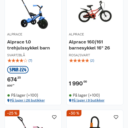
ALPRACE
ALPRACE
Alprace 1.0
Alprace 160/161
trehjulssykkel barn
barnesykkel 16" 26
SVART/BLÅ
ROSA/SVART
☆
☆
☆
☆
☆
☆
☆
☆
☆
☆
(
7
)
(
2
)
SPAR 224
674
25
1 990
00
00
899
På lager (+100)
På lager (+100)
På lager i 26 butikker
På lager i 9 butikker
-25 %
-30 %