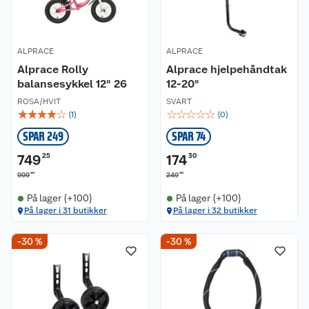
ALPRACE
ALPRACE
Alprace Rolly
Alprace hjelpehåndtak
balansesykkel 12" 26
12-20"
ROSA/HVIT
SVART
☆
☆
☆
☆
☆
☆
☆
☆
☆
☆
(
1
)
(
0
)
SPAR 249
SPAR 74
749
25
174
30
00
00
999
249
På lager (+100)
På lager (+100)
På lager i 31 butikker
På lager i 32 butikker
-30 %
-30 %
Kundeservice
Om oss
Kontakt oss