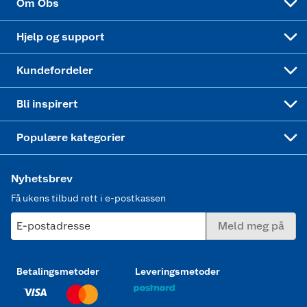
Om Obs
Leveringstid
Coop bedriftskort
Oppskrifter
Høytrykkspyler
Hjelp og support
Min kake
Ukas 4 middagstilbud
Klær
Kundefordeler
Mer inspirasjon
Symaskin
Bli inspirert
Joggesko dame
Populære kategorier
Nyhetsbrev
Få ukens tilbud rett i e-postkassen
E-postadresse
Meld meg på
Betalingsmetoder
Leveringsmetoder