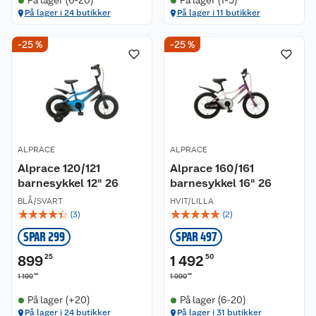
På lager (6-20)
På lager (1-5)
På lager i 24 butikker
På lager i 11 butikker
-25 %
-25 %
ALPRACE
ALPRACE
Alprace 120/121
Alprace 160/161
barnesykkel 12" 26
barnesykkel 16" 26
BLÅ/SVART
HVIT/LILLA
☆
☆
☆
☆
☆
☆
☆
☆
☆
☆
(
3
)
(
2
)
SPAR 299
SPAR 497
899
25
1 492
50
00
00
1 199
1 990
På lager (+20)
På lager (6-20)
På lager i 24 butikker
På lager i 31 butikker