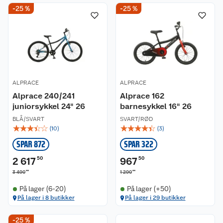
-25 %
-25 %
ALPRACE
ALPRACE
Alprace 240/241
Alprace 162
juniorsykkel 24" 26
barnesykkel 16" 26
BLÅ/SVART
SVART/RØD
☆
☆
☆
☆
☆
☆
☆
☆
☆
☆
(
10
)
(
3
)
SPAR 872
SPAR 322
2 617
50
967
50
00
00
3 490
1 290
På lager (6-20)
På lager (+50)
På lager i 8 butikker
På lager i 29 butikker
-25 %