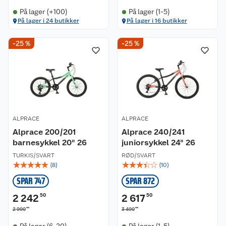
På lager (+100)
På lager (1-5)
På lager i 24 butikker
På lager i 16 butikker
-25 %
-25 %
ALPRACE
ALPRACE
Alprace 200/201
Alprace 240/241
barnesykkel 20" 26
juniorsykkel 24" 26
TURKIS/SVART
RØD/SVART
☆
☆
☆
☆
☆
☆
☆
☆
☆
☆
(
8
)
(
10
)
SPAR 747
SPAR 872
2 242
50
2 617
50
00
00
2 990
3 490