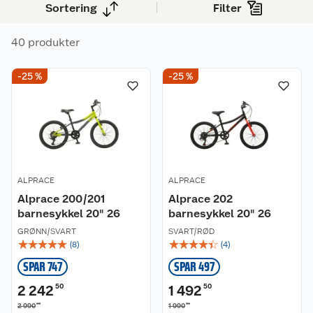
Sortering
Filter
40 produkter
-25 %
-25 %
ALPRACE
ALPRACE
Alprace 200/201
Alprace 202
barnesykkel 20" 26
barnesykkel 20" 26
GRØNN/SVART
SVART/RØD
☆
☆
☆
☆
☆
☆
☆
☆
☆
☆
(
8
)
(
4
)
SPAR 747
SPAR 497
2 242
50
1 492
50
00
00
2 990
1 990