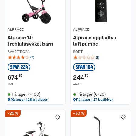
ALPRACE
ALPRACE
Alprace 1.0
Alprace oppladbar
trehjulssykkel barn
luftpumpe
SVART/ROSA
SORT
☆
☆
☆
☆
☆
☆
☆
☆
☆
☆
(
7
)
(
1
)
SPAR 224
SPAR 104
674
25
244
30
00
00
899
349
På lager (+100)
På lager (6-20)
På lager i 28 butikker
På lager i 27 butikker
-25 %
-30 %