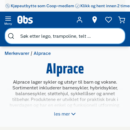
Kjøpeutbytte som Coop-medlem
Klikk og hent innen 2 time
Meny
Merkevarer
Alprace
Alprace
Alprace lager sykler og utstyr til barn og voksne.
Sortimentet inkluderer barnesykler, hybridsykler,
balansesykler, støttehjul, sykkellåser og annet
tilbehør. Produktene er utviklet for praktisk bruk i
hverdagen og har en enkel og funksjonell utforming.
Syklene finnes i flere størrelser og modeller som
les mer
passer ulike behov og aldre. Hos Obs finner du et
bredt utvalg av Alprace-produkter som gjør det
enklere å komme seg ut og i gang med sykling.