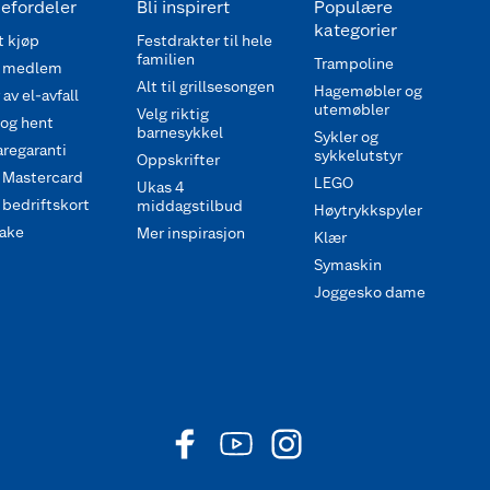
efordeler
Bli inspirert
Populære
kategorier
 kjøp
Festdrakter til hele
familien
Trampoline
 medlem
Alt til grillsesongen
Hagemøbler og
av el-avfall
utemøbler
Velg riktig
 og hent
barnesykkel
Sykler og
regaranti
sykkelutstyr
Oppskrifter
 Mastercard
LEGO
Ukas 4
bedriftskort
middagstilbud
Høytrykkspyler
ake
Mer inspirasjon
Klær
Symaskin
Joggesko dame