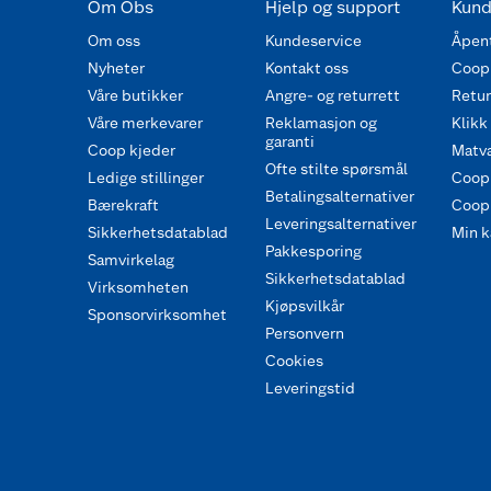
Om Obs
Hjelp og support
Kund
Om oss
Kundeservice
Åpent
Nyheter
Kontakt oss
Coop
Våre butikker
Angre- og returrett
Retur 
Våre merkevarer
Reklamasjon og
Klikk
garanti
Coop kjeder
Matva
Ofte stilte spørsmål
Ledige stillinger
Coop
Betalingsalternativer
Bærekraft
Coop 
Leveringsalternativer
Sikkerhetsdatablad
Min k
Pakkesporing
Samvirkelag
Sikkerhetsdatablad
Virksomheten
Kjøpsvilkår
Sponsorvirksomhet
Personvern
Cookies
Leveringstid