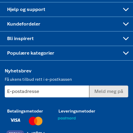
Leveringstid
Coop bedriftskort
Oppskrifter
Høytrykkspyler
Hjelp og support
Min kake
Ukas 4 middagstilbud
Klær
Kundefordeler
Mer inspirasjon
Symaskin
Bli inspirert
Joggesko dame
Populære kategorier
Nyhetsbrev
Få ukens tilbud rett i e-postkassen
E-postadresse
Meld meg på
Betalingsmetoder
Leveringsmetoder