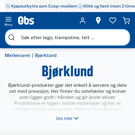
Kjøpeutbytte som Coop-medlem
Klikk og hent innen 2 time
Meny
Merkevarer
Bjørklund
Bjørklund
Bjørklund-produkter gjør det enkelt å servere og dele
ost med presisjon. Her finner du ostehøvler og kniver
som ligger godt i hånden og gir jevne skiver.
Produktene er laget i solide materialer og har et
tidløst design som passer både til hverdags og
selskap. Bjørklund dekker behovet for praktiske
les mer
redskaper på kjøkkenet, spesielt for deg som vil ha
enkle verktøy som fungerer godt og varer lenge.