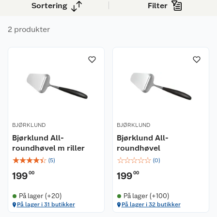
Kundeservice
Sortering
Filter
Om oss
Kontakt oss
2 produkter
Nyheter
Angre- og returrett
Våre butikker
Reklamasjon og garanti
Våre merkevarer
Ofte stilte spørsmål
Coop kjeder
Betalingsalternativer
BJØRKLUND
BJØRKLUND
Bjørklund All-
Bjørklund All-
Ledige stillinger
Leveringsalternativer
Åpent kjøp
roundhøvel m riller
roundhøvel
☆
☆
☆
☆
☆
☆
☆
☆
☆
☆
(
5
)
(
0
)
Bærekraft
Pakkesporing
Coop medlem
199
00
199
00
Sikkerhetsdatablad
Sikkerhetsdatablad
Retur av el-avfall
Trampoline
På lager (+20)
På lager (+100)
På lager i 31 butikker
På lager i 32 butikker
Samvirkelag
Kjøpsvilkår
Klikk og hent
Festdrakter til hele familien
Hagemøbler og utemøbler