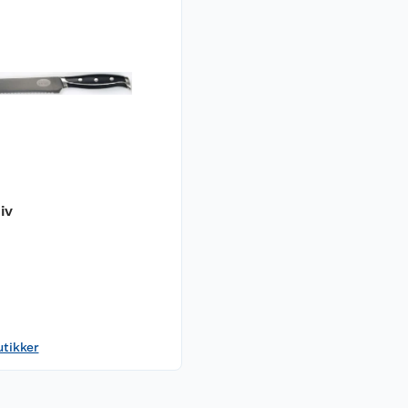
iv
utikker