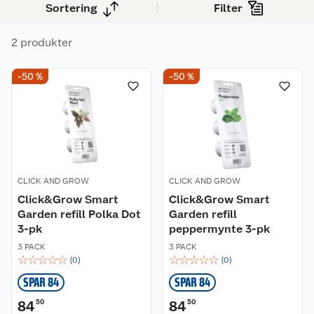
Sortering
Filter
fingre.
2 produkter
Kundeservice
-50 %
-50 %
Om oss
Kontakt oss
Nyheter
Angre- og returrett
Våre butikker
Reklamasjon og garanti
CLICK AND GROW
CLICK AND GROW
Våre merkevarer
Ofte stilte spørsmål
Click&Grow Smart
Click&Grow Smart
Garden refill Polka Dot
Garden refill
3-pk
peppermynte 3-pk
Coop kjeder
Betalingsalternativer
3 PACK
3 PACK
☆
☆
☆
☆
☆
☆
☆
☆
☆
☆
(
0
)
(
0
)
Ledige stillinger
Leveringsalternativer
Åpent kjøp
SPAR 84
SPAR 84
Bærekraft
Pakkesporing
Coop medlem
84
50
84
50