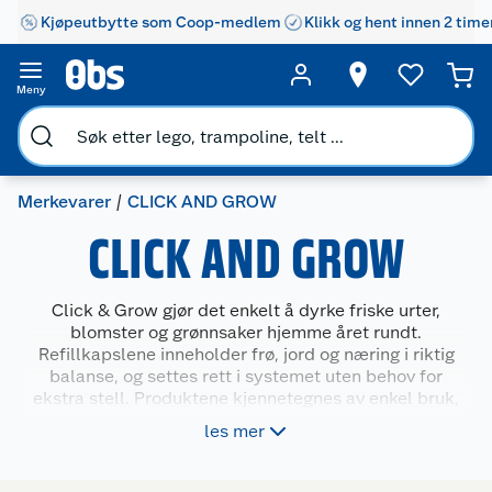
Kjøpeutbytte som Coop-medlem
Klikk og hent innen 2 time
Meny
Merkevarer
CLICK AND GROW
CLICK AND GROW
Click & Grow gjør det enkelt å dyrke friske urter,
blomster og grønnsaker hjemme året rundt.
Refillkapslene inneholder frø, jord og næring i riktig
balanse, og settes rett i systemet uten behov for
ekstra stell. Produktene kjennetegnes av enkel bruk,
rene ingredienser og pålitelig spireevne. Med Click &
les mer
Grow kan du dekke behovet for lett tilgjengelige og
ferske planter på kjøkkenbenken, og få glede av
kortreist smak i matlagingen uten å måtte ha grønne