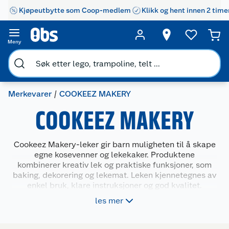
Kjøpeutbytte som Coop-medlem
Klikk og hent innen 2 time
Kundeservice
Om oss
Kontakt oss
Meny
Nyheter
Angre- og returrett
Våre butikker
Reklamasjon og garanti
Merkevarer
COOKEEZ MAKERY
COOKEEZ MAKERY
Våre merkevarer
Ofte stilte spørsmål
Coop kjeder
Betalingsalternativer
Cookeez Makery-leker gir barn muligheten til å skape
egne kosevenner og lekekaker. Produktene
Ledige stillinger
Leveringsalternativer
Åpent kjøp
kombinerer kreativ lek og praktiske funksjoner, som
baking, dekorering og lekemat. Leken kjennetegnes av
enkel bruk, klare instruksjoner og god kvalitet.
Bærekraft
Pakkesporing
Coop medlem
Produktene gir barna mestringsfølelse og stimulerer
les mer
fantasi gjennom lek og rollespill. Cookeez Makery
Sikkerhetsdatablad
Sikkerhetsdatablad
Retur av el-avfall
Trampoline
passer for barn som liker å lage ting selv og utforske
nye lekemuligheter.