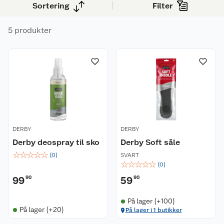
Sortering
Filter
5 produkter
DERBY
DERBY
Derby deospray til sko
Derby Soft såle
☆
☆
☆
☆
☆
(
0
)
SVART
☆
☆
☆
☆
☆
(
0
)
99
90
59
90
På lager (+100)
På lager (+20)
På lager i 1 butikker