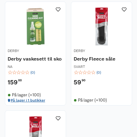
DERBY
DERBY
Derby vaskesett til sko
Derby Fleece såle
NA
SVART
☆
☆
☆
☆
☆
☆
☆
☆
☆
☆
(
0
)
(
0
)
Kundeservice
159
00
59
90
På lager (+100)
Om oss
Kontakt oss
På lager (+100)
På lager i 1 butikker
Nyheter
Angre- og returrett
Våre butikker
Reklamasjon og garanti