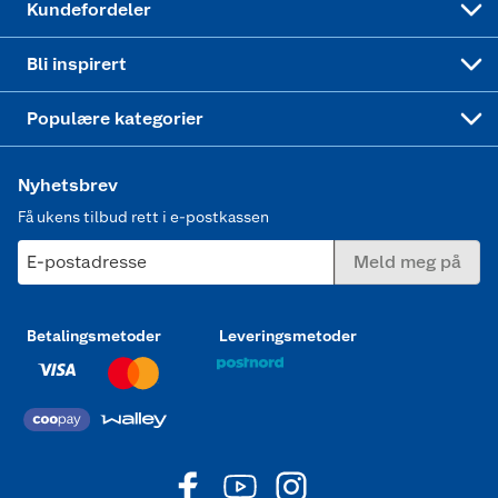
Kundefordeler
Mer inspirasjon
Symaskin
Bli inspirert
Joggesko dame
Populære kategorier
Nyhetsbrev
Få ukens tilbud rett i e-postkassen
E-postadresse
Meld meg på
Betalingsmetoder
Leveringsmetoder