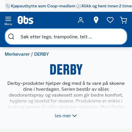
Kjøpeutbytte som Coop-medlem
Klikk og hent innen 2 time
Meny
Merkevarer
DERBY
DERBY
Derby-produkter hjelper deg med å ta vare på skoene
dine i hverdagen. Serien består av såler,
deodorantspray og vaskesett som gir bedre komfort,
hygiene og levetid for skoene. Produktene er enkle i
bruk og passer til ulike skotyper og behov. Med Derby
får du praktiske løsninger som gjør det lettere å holde
les mer
skoene rene, tørre og mer behagelige å bruke – både
til hverdags og fritid.