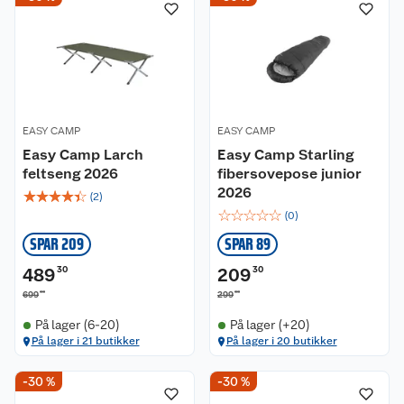
EASY CAMP
EASY CAMP
Easy Camp Larch
Easy Camp Starling
feltseng 2026
fibersovepose junior
2026
☆
☆
☆
☆
☆
(
2
)
☆
☆
☆
☆
☆
(
0
)
SPAR 209
SPAR 89
489
30
209
30
00
00
699
299
På lager (6-20)
På lager (+20)
På lager i 21 butikker
På lager i 20 butikker
-30 %
-30 %