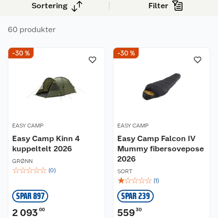
Sortering
Filter
60 produkter
-30 %
-30 %
EASY CAMP
EASY CAMP
Easy Camp Kinn 4
Easy Camp Falcon IV
kuppeltelt 2026
Mummy fibersovepose
2026
GRØNN
☆
☆
☆
☆
☆
(
0
)
SORT
☆
☆
☆
☆
☆
(
1
)
SPAR 897
SPAR 239
2 093
00
559
30