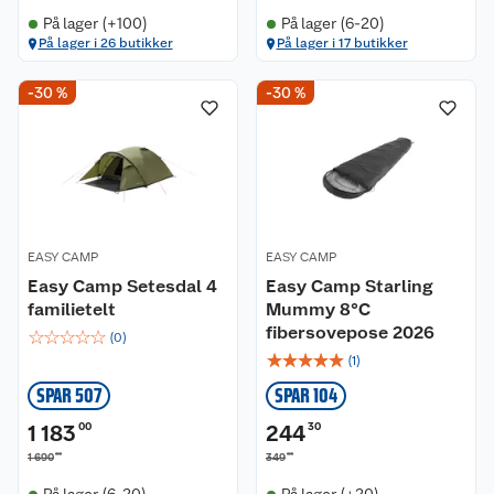
På lager (+100)
På lager (6-20)
På lager i 26 butikker
På lager i 17 butikker
-30 %
-30 %
EASY CAMP
EASY CAMP
Easy Camp Setesdal 4
Easy Camp Starling
familietelt
Mummy 8°C
fibersovepose 2026
☆
☆
☆
☆
☆
(
0
)
☆
☆
☆
☆
☆
(
1
)
SPAR 507
SPAR 104
1 183
00
244
30
00
00
1 690
349