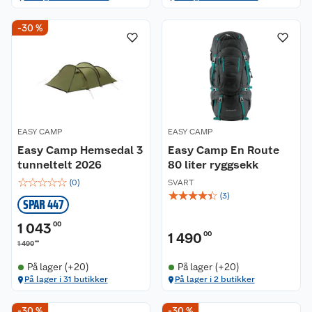
-30 %
EASY CAMP
EASY CAMP
Easy Camp Hemsedal 3
Easy Camp En Route
tunneltelt 2026
80 liter ryggsekk
☆
☆
☆
☆
☆
(
0
)
SVART
☆
☆
☆
☆
☆
(
3
)
SPAR 447
1 043
00
1 490
00
00
1 490
På lager (+20)
På lager (+20)
På lager i 31 butikker
På lager i 2 butikker
-30 %
-30 %