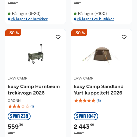
00
00
2 990
799
På lager (6-20)
På lager (+100)
På lager i 27 butikker
På lager i 29 butikker
-30 %
-30 %
EASY CAMP
EASY CAMP
Easy Camp Hornbeam
Easy Camp Sandland
trekkvogn 2026
Yurt kuppeltelt 2026
☆
☆
☆
☆
☆
GRØNN
(
6
)
☆
☆
☆
☆
☆
(
1
)
SPAR 239
SPAR 1047
559
30
2 443
00
00
00
799
3 490