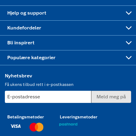
Leveringstid
Coop bedriftskort
Oppskrifter
Høytrykkspyler
Hjelp og support
Min kake
Ukas 4 middagstilbud
Klær
Kundefordeler
Mer inspirasjon
Symaskin
Bli inspirert
Joggesko dame
Populære kategorier
Nyhetsbrev
Få ukens tilbud rett i e-postkassen
E-postadresse
Meld meg på
Betalingsmetoder
Leveringsmetoder