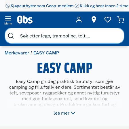
Kjøpeutbytte som Coop-medlem
Klikk og hent innen 2 time
Meny
Merkevarer
EASY CAMP
EASY CAMP
Easy Camp gir deg praktisk turutstyr som gjør
camping og friluftsliv enklere. Sortimentet består av
telt, soveposer, ryggsekker og annet nyttig turutstyr
med god funksjonalitet, solid kvalitet og
brukervennlig design. Produktene gir komfort og
trygghet på tur, enten du skal på fjellet, i skogen eller
les mer
campe ved sjøen. Easy Camp passer deg som ønsker
enkel og pålitelig utrustning til utendørsliv.