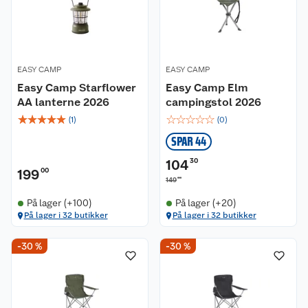
EASY CAMP
EASY CAMP
Easy Camp Starflower
Easy Camp Elm
AA lanterne 2026
campingstol 2026
☆
☆
☆
☆
☆
☆
☆
☆
☆
☆
(
1
)
(
0
)
SPAR 44
104
30
199
00
00
149
På lager (+100)
På lager (+20)
På lager i 32 butikker
På lager i 32 butikker
Kundeservice
-30 %
-30 %
Om oss
Kontakt oss
Nyheter
Angre- og returrett