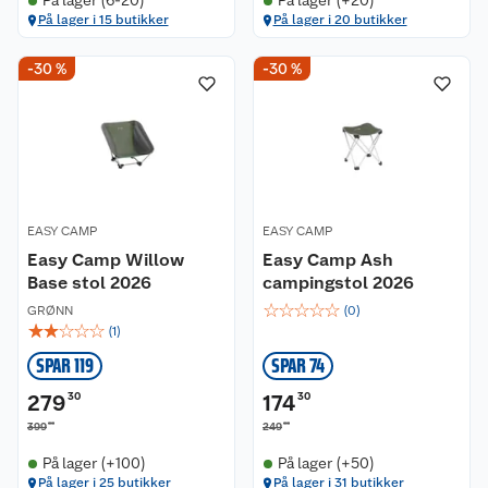
På lager (6-20)
På lager (+20)
På lager i 15 butikker
På lager i 20 butikker
-30 %
-30 %
EASY CAMP
EASY CAMP
Easy Camp Willow
Easy Camp Ash
Base stol 2026
campingstol 2026
☆
☆
☆
☆
☆
GRØNN
(
0
)
☆
☆
☆
☆
☆
(
1
)
SPAR 119
SPAR 74
279
30
174
30
00
00
399
249
På lager (+100)
På lager (+50)
På lager i 25 butikker
På lager i 31 butikker