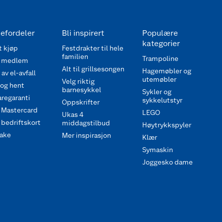
efordeler
Bli inspirert
Populære
kategorier
 kjøp
Festdrakter til hele
familien
Trampoline
 medlem
Alt til grillsesongen
Hagemøbler og
av el-avfall
utemøbler
Velg riktig
 og hent
barnesykkel
Sykler og
regaranti
sykkelutstyr
Oppskrifter
 Mastercard
LEGO
Ukas 4
bedriftskort
middagstilbud
Høytrykkspyler
ake
Mer inspirasjon
Klær
Symaskin
Joggesko dame