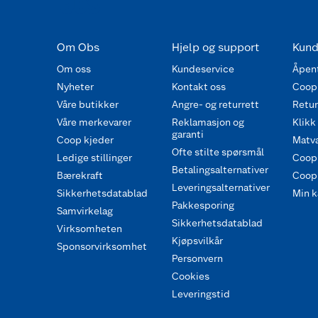
Om Obs
Hjelp og support
Kund
Om oss
Kundeservice
Åpent
Nyheter
Kontakt oss
Coop
Våre butikker
Angre- og returrett
Retur 
Våre merkevarer
Reklamasjon og
Klikk
garanti
Coop kjeder
Matva
Ofte stilte spørsmål
Ledige stillinger
Coop
Betalingsalternativer
Bærekraft
Coop 
Leveringsalternativer
Sikkerhetsdatablad
Min k
Pakkesporing
Samvirkelag
Sikkerhetsdatablad
Virksomheten
Kjøpsvilkår
Sponsorvirksomhet
Personvern
Cookies
Leveringstid