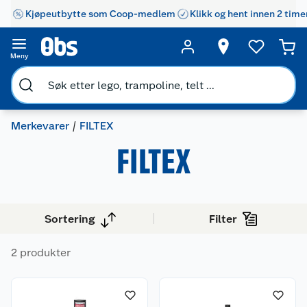
Kjøpeutbytte som Coop-medlem
Klikk og hent innen 2 time
Meny
Merkevarer
FILTEX
FILTEX
Sortering
Filter
Kundeservice
2 produkter
Om oss
Kontakt oss
Nyheter
Angre- og returrett