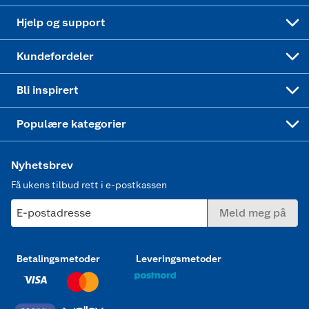
Leveringstid
Coop bedriftskort
Oppskrifter
Høytrykkspyler
Hjelp og support
Min kake
Ukas 4 middagstilbud
Klær
Kundefordeler
Mer inspirasjon
Symaskin
Bli inspirert
Joggesko dame
Populære kategorier
Nyhetsbrev
Få ukens tilbud rett i e-postkassen
E-postadresse
Meld meg på
Betalingsmetoder
Leveringsmetoder