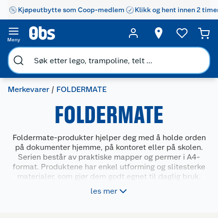
Kjøpeutbytte som Coop-medlem
Klikk og hent innen 2 time
Meny
Merkevarer
FOLDERMATE
FOLDERMATE
Foldermate-produkter hjelper deg med å holde orden
på dokumenter hjemme, på kontoret eller på skolen.
Serien består av praktiske mapper og permer i A4-
format. Produktene har enkel utforming og slitesterke
materialer, som gjør dem godt egnet til daglig bruk.
Foldermate dekker behovet for enkel og ryddig
les mer
oppbevaring av papirer, enten du jobber med
skolearbeid, regnskap eller prosjekter.