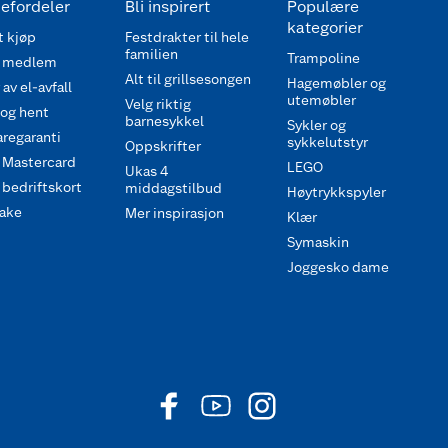
efordeler
Bli inspirert
Populære
kategorier
 kjøp
Festdrakter til hele
familien
Trampoline
 medlem
Alt til grillsesongen
Hagemøbler og
av el-avfall
utemøbler
Velg riktig
 og hent
barnesykkel
Sykler og
regaranti
sykkelutstyr
Oppskrifter
 Mastercard
LEGO
Ukas 4
bedriftskort
middagstilbud
Høytrykkspyler
ake
Mer inspirasjon
Klær
Symaskin
Joggesko dame