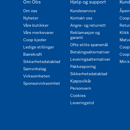
Om Obs
Hjelp og support
Kund
Om oss
Kundeservice
Åpent
Nyheter
Kontakt oss
Coop
Våre butikker
Angre- og returrett
Retur 
Våre merkevarer
Reklamasjon og
Klikk
garanti
Coop kjeder
Matva
Ofte stilte spørsmål
Ledige stillinger
Coop
Betalingsalternativer
Bærekraft
Coop 
Leveringsalternativer
Sikkerhetsdatablad
Min k
Pakkesporing
Samvirkelag
Sikkerhetsdatablad
Virksomheten
Kjøpsvilkår
Sponsorvirksomhet
Personvern
Cookies
Leveringstid