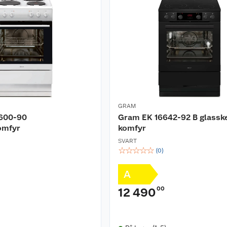
GRAM
600-90
Gram EK 16642-92 B glassk
omfyr
komfyr
SVART
☆
☆
☆
☆
☆
(
0
)
A
00
12 490