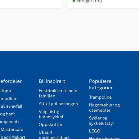
På lager (1-5)
efordeler
Bli inspirert
Populære
kategorier
 kjøp
Festdrakter til hele
familien
Trampoline
 medlem
Alt til grillsesongen
Hagemøbler og
av el-avfall
utemøbler
Velg riktig
 og hent
barnesykkel
Sykler og
regaranti
sykkelutstyr
Oppskrifter
 Mastercard
LEGO
Ukas 4
bedriftskort
middagstilbud
Høytrykkspyler