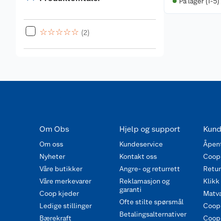
På lager (1-5)
☆
☆
☆
☆
☆
(2)
Om Obs
Hjelp og support
Kund
Om oss
Kundeservice
Åpent
Nyheter
Kontakt oss
Coop
Våre butikker
Angre- og returrett
Retur 
Våre merkevarer
Reklamasjon og
Klikk
garanti
Coop kjeder
Matva
Ofte stilte spørsmål
Ledige stillinger
Coop
Betalingsalternativer
Bærekraft
Coop 