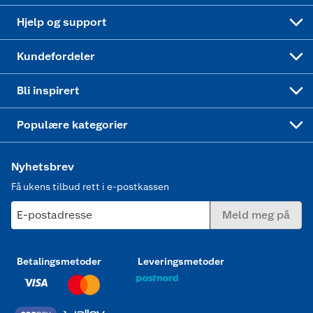
Leveringstid
Coop bedriftskort
Oppskrifter
Høytrykkspyler
Hjelp og support
Min kake
Ukas 4 middagstilbud
Klær
Kundefordeler
Mer inspirasjon
Symaskin
Bli inspirert
Joggesko dame
Populære kategorier
Nyhetsbrev
Få ukens tilbud rett i e-postkassen
E-postadresse
Meld meg på
Betalingsmetoder
Leveringsmetoder