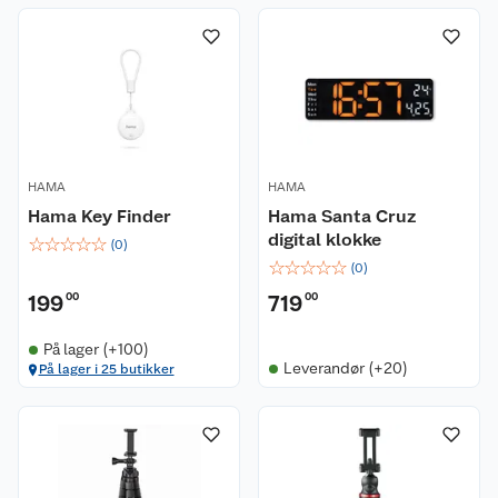
HAMA
HAMA
Hama Key Finder
Hama Santa Cruz
digital klokke
☆
☆
☆
☆
☆
(
0
)
☆
☆
☆
☆
☆
(
0
)
199
00
719
00
På lager (+100)
Leverandør (+20)
På lager i 25 butikker