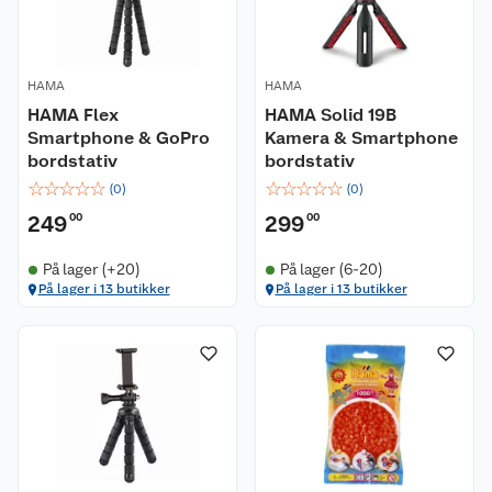
HAMA
HAMA
HAMA Flex
HAMA Solid 19B
Smartphone & GoPro
Kamera & Smartphone
bordstativ
bordstativ
☆
☆
☆
☆
☆
☆
☆
☆
☆
☆
(
0
)
(
0
)
249
00
299
00
På lager (+20)
På lager (6-20)
På lager i 13 butikker
På lager i 13 butikker