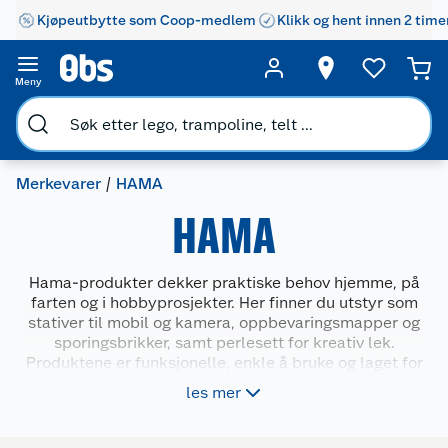
Kjøpeutbytte som Coop-medlem
Klikk og hent innen 2 time
Meny
Merkevarer
HAMA
HAMA
Hama-produkter dekker praktiske behov hjemme, på
farten og i hobbyprosjekter. Her finner du utstyr som
stativer til mobil og kamera, oppbevaringsmapper og
sporingsbrikker, samt perlesett for kreativ lek.
Produktene er funksjonelle, enkle å bruke og laget for
daglig bruk. De passer godt for både voksne og barn
les mer
som ønsker å organisere, skape eller få bedre oversikt
i hverdagen. Hama kombinerer nytte med enkle
løsninger til små og store oppgaver.