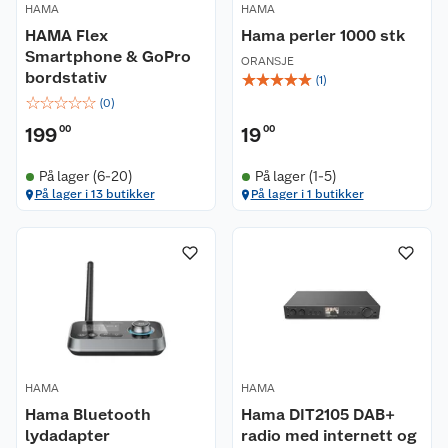
HAMA
HAMA
HAMA Flex
Hama perler 1000 stk
Smartphone & GoPro
ORANSJE
bordstativ
☆
☆
☆
☆
☆
(
1
)
☆
☆
☆
☆
☆
(
0
)
199
00
19
00
Kundeservice
På lager (6-20)
På lager (1-5)
På lager i 13 butikker
På lager i 1 butikker
Om oss
Kontakt oss
Nyheter
Angre- og returrett
Våre butikker
Reklamasjon og garanti
Våre merkevarer
Ofte stilte spørsmål
HAMA
HAMA
Coop kjeder
Betalingsalternativer
Hama Bluetooth
Hama DIT2105 DAB+
lydadapter
radio med internett og
Ledige stillinger
Leveringsalternativer
Åpent kjøp