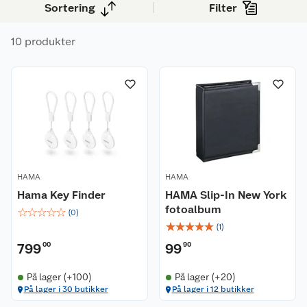
Sortering
Filter
10 produkter
HAMA
HAMA
Hama Key Finder
HAMA Slip-In New York
fotoalbum
☆
☆
☆
☆
☆
(
0
)
☆
☆
☆
☆
☆
(
1
)
799
00
99
90
På lager (+100)
På lager (+20)
På lager i 30 butikker
På lager i 12 butikker