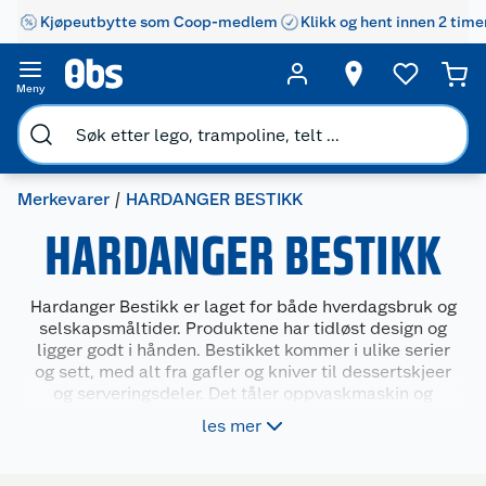
Kjøpeutbytte som Coop-medlem
Klikk og hent innen 2 time
Meny
Merkevarer
HARDANGER BESTIKK
HARDANGER BESTIKK
Hardanger Bestikk er laget for både hverdagsbruk og
selskapsmåltider. Produktene har tidløst design og
ligger godt i hånden. Bestikket kommer i ulike serier
og sett, med alt fra gafler og kniver til dessertskjeer
og serveringsdeler. Det tåler oppvaskmaskin og
passer godt inn i ulike typer borddekking. Hardanger
les mer
Bestikk er et praktisk valg for deg som ønsker solide
og stilrene produkter til bordet.