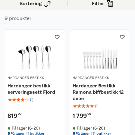
Sortering
Filter
9 produkter
HARDANGER BESTIKK
HARDANGER BESTIKK
Hardanger bestikk
Hardanger Bestikk
serveringssett Fjord
Ramona biffbestikk 12
deler
☆
☆
☆
☆
☆
(
1
)
☆
☆
☆
☆
☆
(
1
)
819
00
1 799
00
På lager (6-20)
På lager (6-20)
På lager i 1 butikker
På lager i 11 butikker