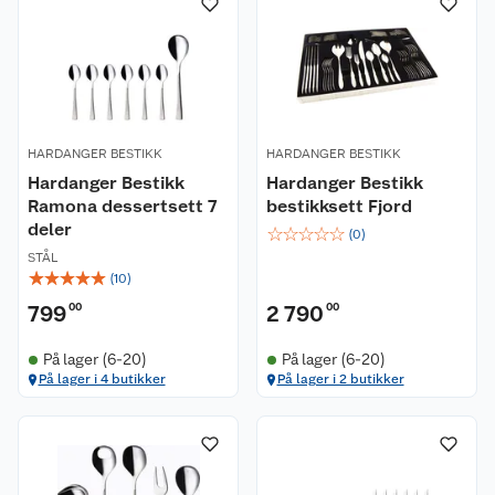
HARDANGER BESTIKK
HARDANGER BESTIKK
Hardanger Bestikk
Hardanger Bestikk
Ramona dessertsett 7
bestikksett Fjord
deler
☆
☆
☆
☆
☆
(
0
)
STÅL
☆
☆
☆
☆
☆
(
10
)
799
00
2 790
00
På lager (6-20)
På lager (6-20)
På lager i 4 butikker
På lager i 2 butikker