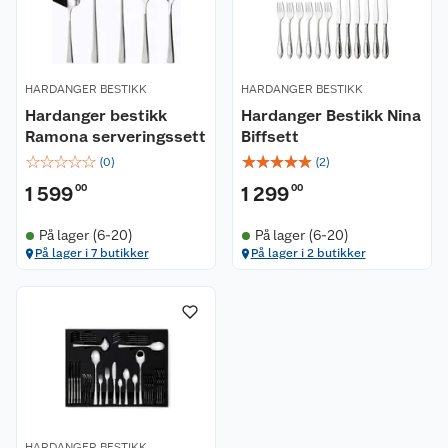
HARDANGER BESTIKK
HARDANGER BESTIKK
Hardanger bestikk
Hardanger Bestikk Nina
Ramona serveringssett
Biffsett
☆
☆
☆
☆
☆
☆
☆
☆
☆
☆
(
0
)
(
2
)
1 599
00
1 299
00
Kundeservice
På lager (6-20)
På lager (6-20)
Om oss
Kontakt oss
På lager i 7 butikker
På lager i 2 butikker
Nyheter
Angre- og returrett
Våre butikker
Reklamasjon og garanti
Våre merkevarer
Ofte stilte spørsmål
Coop kjeder
Betalingsalternativer
HARDANGER BESTIKK