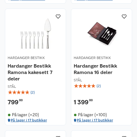
HARDANGER BESTIKK
HARDANGER BESTIKK
Hardanger Bestikk
Hardanger Bestikk
Ramona kakesett 7
Ramona 16 deler
deler
STÅL
☆
☆
☆
☆
☆
(
2
)
STÅL
☆
☆
☆
☆
☆
(
2
)
799
00
1 399
00
På lager (+20)
På lager (+100)
På lager i 17 butikker
På lager i 17 butikker