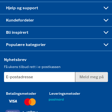
Leveringstid
Coop bedriftskort
Oppskrifter
Høytrykkspyler
Hjelp og support
Min kake
Ukas 4 middagstilbud
Klær
Kundefordeler
Mer inspirasjon
Symaskin
Bli inspirert
Joggesko dame
Populære kategorier
Nyhetsbrev
Få ukens tilbud rett i e-postkassen
E-postadresse
Meld meg på
Betalingsmetoder
Leveringsmetoder