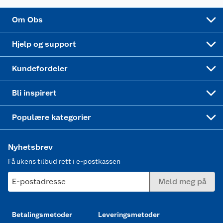
Sponsorvirksomhet
Cookies
Coop Mastercard
Velg riktig barnesykkel
LEGO
Om Obs
Leveringstid
Coop bedriftskort
Oppskrifter
Høytrykkspyler
Hjelp og support
Min kake
Ukas 4 middagstilbud
Klær
Kundefordeler
Mer inspirasjon
Symaskin
Bli inspirert
Joggesko dame
Populære kategorier
Nyhetsbrev
Få ukens tilbud rett i e-postkassen
E-postadresse
Meld meg på
Betalingsmetoder
Leveringsmetoder