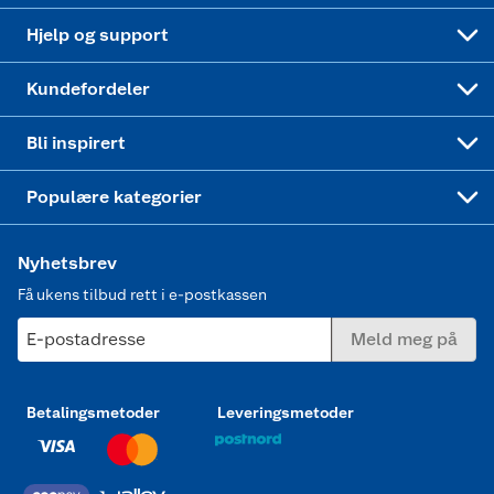
Leveringstid
Coop bedriftskort
Oppskrifter
Høytrykkspyler
Hjelp og support
Min kake
Ukas 4 middagstilbud
Klær
Kundefordeler
Mer inspirasjon
Symaskin
Bli inspirert
Joggesko dame
Populære kategorier
Nyhetsbrev
Få ukens tilbud rett i e-postkassen
E-postadresse
Meld meg på
Betalingsmetoder
Leveringsmetoder