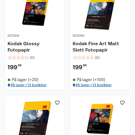
KODAK
KODAK
Kodak Glossy
Kodak Fine Art Matt
Fotopapir
Slett Fotopapir
☆
☆
☆
☆
☆
☆
☆
☆
☆
☆
(
0
)
(
0
)
199
00
199
00
Kundeservice
På lager (+20)
På lager (+100)
Om oss
Kontakt oss
På lager i 13 butikker
På lager i 13 butikker
Nyheter
Angre- og returrett
Våre butikker
Reklamasjon og garanti
Våre merkevarer
Ofte stilte spørsmål