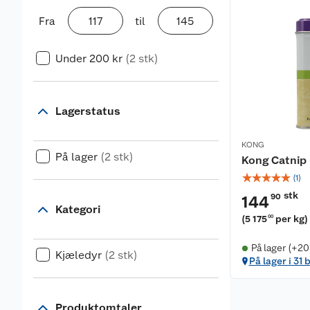
Fra
til
Under 200 kr
(2 stk)
Lagerstatus
KONG
På lager
(2 stk)
Kong Catnip
☆
☆
☆
☆
☆
(
1
)
stk
90
144
Kategori
(
5 175
per kg
)
00
På lager (+20
Kjæledyr
(2 stk)
På lager i 31 
Produktomtaler