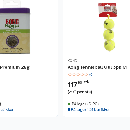
KONG
 Premium 28g
Kong Tennisball Gul 3pk M
☆
☆
☆
☆
☆
(
0
)
stk
90
117
(
39
per stk
)
30
)
På lager (6-20)
butikker
På lager i 31 butikker