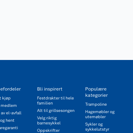
efordeler
Bli inspirert
Populære
kategorier
 kjøp
Festdrakter til hele
familien
Trampoline
 medlem
Alt til grillsesongen
Hagemøbler og
av el-avfall
utemøbler
Velg riktig
 og hent
barnesykkel
Sykler og
regaranti
sykkelutstyr
Oppskrifter