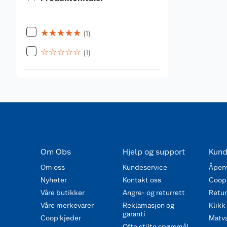
☆
☆
☆
☆
☆
(1)
☆
☆
☆
☆
☆
(1)
Om Obs
Hjelp og support
Kund
Om oss
Kundeservice
Åpent
Nyheter
Kontakt oss
Coop
Våre butikker
Angre- og returrett
Retur 
Våre merkevarer
Reklamasjon og
Klikk
garanti
Coop kjeder
Matva
Ofte stilte spørsmål