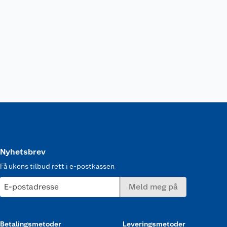
Nyhetsbrev
Få ukens tilbud rett i e-postkassen
E-postadresse
Meld meg på
Betalingsmetoder
Leveringsmetoder