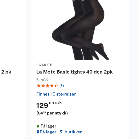
LA MOTE
 2 pk
La Mote Basic tights 40 den 2pk
BLACK
☆
☆
☆
☆
☆
(
3
)
Finnes i 3 størrelser
stk
00
129
(
64
per stykk
)
50
På lager
På lager i 31 butikker