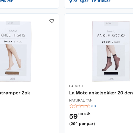
utikker
På lager i 1 butikker
LA MOTE
strømper 2pk
La Mote ankelsokker 20 den
NATURAL TAN
☆
☆
☆
☆
☆
(
0
)
stk
00
59
(
29
per par
)
50