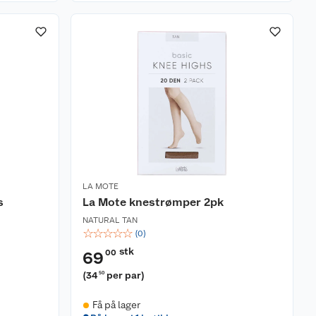
LA MOTE
s
La Mote knestrømper 2pk
NATURAL TAN
☆
☆
☆
☆
☆
(
0
)
stk
00
69
(
34
per par
)
50
Få på lager