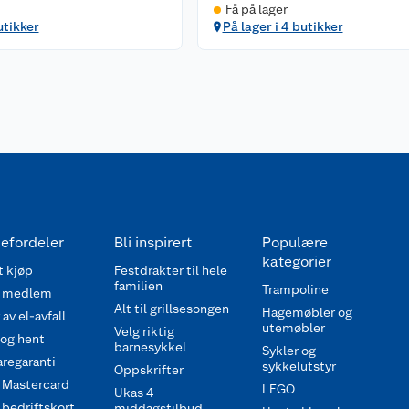
Få på lager
utikker
På lager i 4 butikker
efordeler
Bli inspirert
Populære
kategorier
 kjøp
Festdrakter til hele
familien
Trampoline
 medlem
Alt til grillsesongen
Hagemøbler og
av el-avfall
utemøbler
Velg riktig
 og hent
barnesykkel
Sykler og
regaranti
sykkelutstyr
Oppskrifter
 Mastercard
LEGO
Ukas 4
bedriftskort
middagstilbud