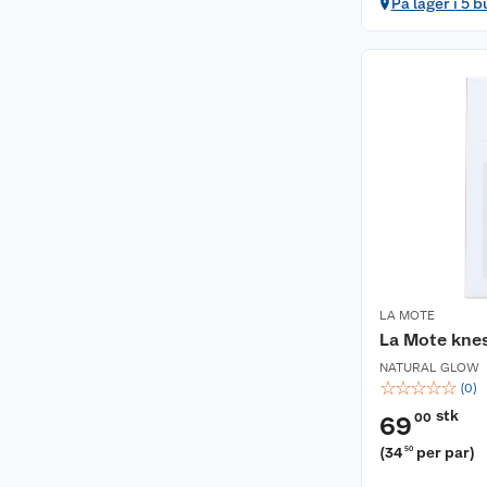
På lager i 5 b
LA MOTE
La Mote kne
NATURAL GLOW
☆
☆
☆
☆
☆
(
0
)
stk
00
69
(
34
per par
)
50