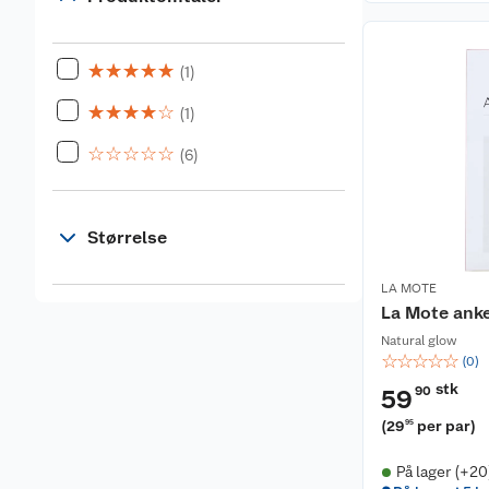
☆
☆
☆
☆
☆
(1)
☆
☆
☆
☆
☆
(1)
☆
☆
☆
☆
☆
(6)
Størrelse
LA MOTE
La Mote anke
Natural glow
☆
☆
☆
☆
☆
(
0
)
stk
90
59
(
29
per par
)
95
På lager (+20