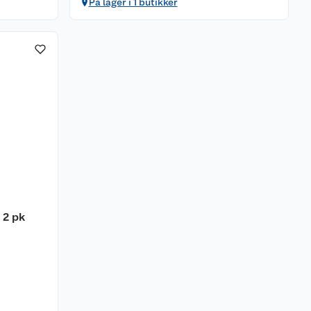
På lager i 1 butikker
 2 pk