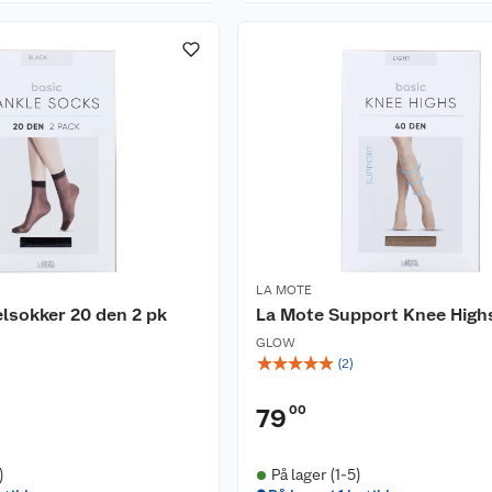
LA MOTE
lsokker 20 den 2 pk
La Mote Support Knee High
GLOW
☆
☆
☆
☆
☆
(
2
)
00
79
)
På lager (1-5)