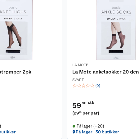
LA MOTE
strømper 2pk
La Mote ankelsokker 20 den
SVART
☆
☆
☆
☆
☆
(
0
)
stk
90
59
(
29
per par
)
95
)
På lager (+20)
butikker
På lager i 30 butikker