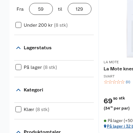
Fra
til
Under 200 kr
(8 stk)
Lagerstatus
LA MOTE
På lager
(8 stk)
La Mote kne
SVART
☆
☆
☆
☆
☆
(
0
)
Kategori
stk
90
69
(
34
per par
)
95
Klær
(8 stk)
På lager (+50
På lager i 32 
Produktomtaler