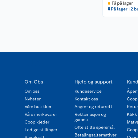
Få på lager
På lager i 2 b
Om Obs
Hjelp og support
Kund
Om oss
Kundeservice
Åpent
Nyheter
Kontakt oss
Coop
Våre butikker
Angre- og returrett
Retur 
Våre merkevarer
Reklamasjon og
Klikk
garanti
Coop kjeder
Matva
Ofte stilte spørsmål
Ledige stillinger
Coop
Betalingsalternativer
Bærekraft
Coop 