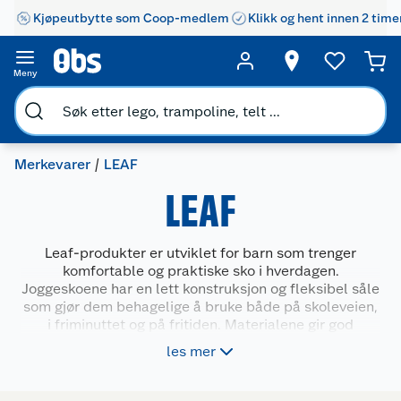
Kjøpeutbytte som Coop-medlem
Klikk og hent innen 2 time
Kundeservice
Om oss
Kontakt oss
Meny
Nyheter
Angre- og returrett
Våre butikker
Reklamasjon og garanti
Merkevarer
LEAF
LEAF
Våre merkevarer
Ofte stilte spørsmål
Coop kjeder
Betalingsalternativer
Leaf-produkter er utviklet for barn som trenger
komfortable og praktiske sko i hverdagen.
Ledige stillinger
Leveringsalternativer
Åpent kjøp
Joggeskoene har en lett konstruksjon og fleksibel såle
som gjør dem behagelige å bruke både på skoleveien,
i friminuttet og på fritiden. Materialene gir god
Bærekraft
Pakkesporing
Coop medlem
pusteevne, mens designet er enkelt å ta på og av. Leaf
les mer
kombinerer slitestyrke og brukervennlighet, slik at
Sikkerhetsdatablad
Sikkerhetsdatablad
Retur av el-avfall
Trampoline
skoene tåler aktiv lek og gir barna et pålitelig fottøy i
mange situasjoner.