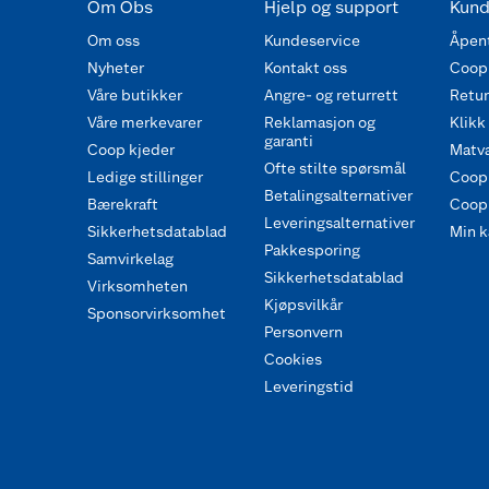
Om Obs
Hjelp og support
Kund
Om oss
Kundeservice
Åpent
Nyheter
Kontakt oss
Coop
Våre butikker
Angre- og returrett
Retur 
Våre merkevarer
Reklamasjon og
Klikk
garanti
Coop kjeder
Matva
Ofte stilte spørsmål
Ledige stillinger
Coop
Betalingsalternativer
Bærekraft
Coop 
Leveringsalternativer
Sikkerhetsdatablad
Min k
Pakkesporing
Samvirkelag
Sikkerhetsdatablad
Virksomheten
Kjøpsvilkår
Sponsorvirksomhet
Personvern
Cookies
Leveringstid