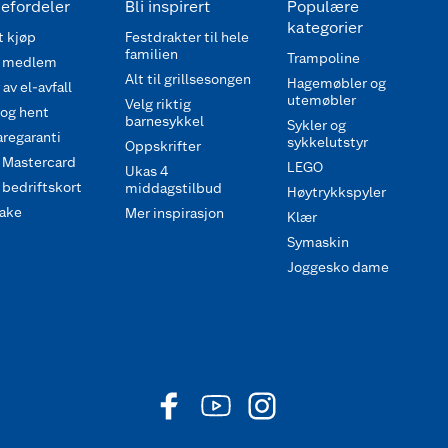
efordeler
Bli inspirert
Populære
kategorier
 kjøp
Festdrakter til hele
familien
Trampoline
 medlem
Alt til grillsesongen
Hagemøbler og
av el-avfall
utemøbler
Velg riktig
 og hent
barnesykkel
Sykler og
regaranti
sykkelutstyr
Oppskrifter
 Mastercard
LEGO
Ukas 4
bedriftskort
middagstilbud
Høytrykkspyler
ake
Mer inspirasjon
Klær
Symaskin
Joggesko dame