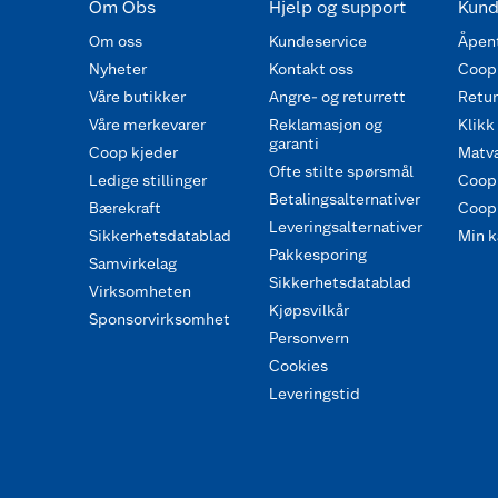
Om Obs
Hjelp og support
Kund
Om oss
Kundeservice
Åpent
Nyheter
Kontakt oss
Coop
Våre butikker
Angre- og returrett
Retur 
Våre merkevarer
Reklamasjon og
Klikk
garanti
Coop kjeder
Matva
Ofte stilte spørsmål
Ledige stillinger
Coop
Betalingsalternativer
Bærekraft
Coop 
Leveringsalternativer
Sikkerhetsdatablad
Min k
Pakkesporing
Samvirkelag
Sikkerhetsdatablad
Virksomheten
Kjøpsvilkår
Sponsorvirksomhet
Personvern
Cookies
Leveringstid