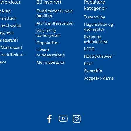
efordeler
Bli inspirert
Populære
kategorier
 kjøp
Festdrakter til hele
familien
Trampoline
 medlem
Alt til grillsesongen
Hagemøbler og
av el-avfall
utemøbler
Velg riktig
 og hent
barnesykkel
Sykler og
regaranti
sykkelutstyr
Oppskrifter
 Mastercard
LEGO
Ukas 4
bedriftskort
middagstilbud
Høytrykkspyler
ake
Mer inspirasjon
Klær
Symaskin
Joggesko dame