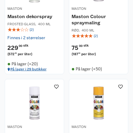
MASTON
MASTON
Maston dekorspray
Maston Colour
spraymaling
FROSTED GLASS
,
400 ML
☆
☆
☆
☆
☆
(
2
)
RØD
,
400 ML
☆
☆
☆
☆
☆
(
2
)
Finnes i 2 størrelser
stk
stk
229
00
75
00
(
572
per liter
)
(
187
per liter
)
50
50
På lager (+20)
På lager (+50)
På lager i 29 butikker
MASTON
MASTON