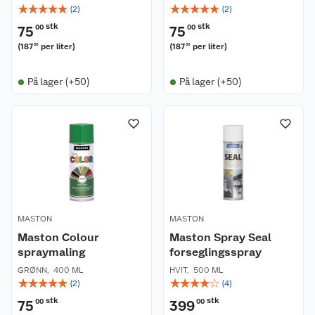
☆
☆
☆
☆
☆
☆
☆
☆
☆
☆
(
2
)
(
2
)
stk
stk
75
00
75
00
(
187
per liter
)
(
187
per liter
)
50
50
På lager (+50)
På lager (+50)
MASTON
MASTON
Maston Colour
Maston Spray Seal
spraymaling
forseglingsspray
GRØNN
,
400 ML
HVIT
,
500 ML
☆
☆
☆
☆
☆
☆
☆
☆
☆
☆
(
2
)
(
4
)
stk
stk
75
00
399
00