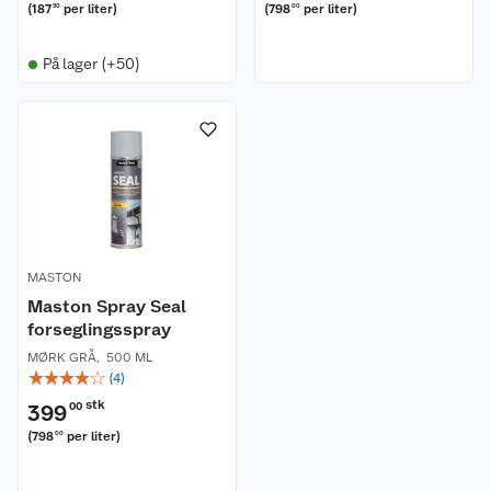
(
187
per liter
)
(
798
per liter
)
50
00
Kundeservice
På lager (+50)
Om oss
Kontakt oss
Nyheter
Angre- og returrett
Våre butikker
Reklamasjon og garanti
Våre merkevarer
Ofte stilte spørsmål
MASTON
Coop kjeder
Betalingsalternativer
Maston Spray Seal
forseglingsspray
Ledige stillinger
Leveringsalternativer
Åpent kjøp
MØRK GRÅ
,
500 ML
☆
☆
☆
☆
☆
(
4
)
Bærekraft
Pakkesporing
Coop medlem
stk
399
00
(
798
per liter
)
00
Sikkerhetsdatablad
Sikkerhetsdatablad
Retur av el-avfall
Trampoline