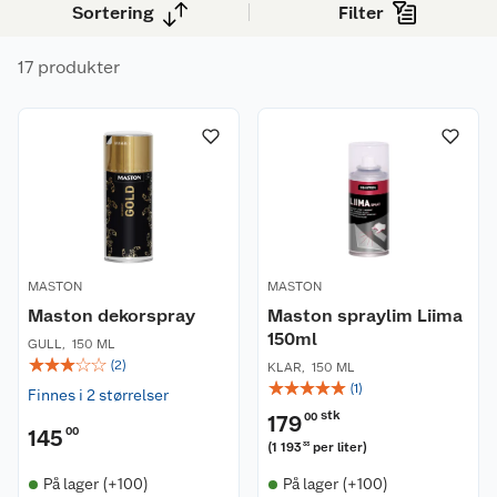
Sortering
Filter
17 produkter
MASTON
MASTON
Maston dekorspray
Maston spraylim Liima
150ml
GULL
,
150 ML
☆
☆
☆
☆
☆
(
2
)
KLAR
,
150 ML
☆
☆
☆
☆
☆
(
1
)
Finnes i 2 størrelser
stk
179
00
145
00
(
1 193
per liter
)
33
På lager (+100)
På lager (+100)