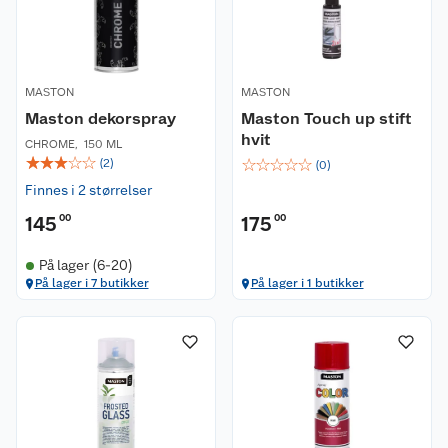
MASTON
MASTON
Maston dekorspray
Maston Touch up stift
hvit
CHROME
,
150 ML
☆
☆
☆
☆
☆
☆
☆
☆
☆
☆
(
2
)
(
0
)
Finnes i 2 størrelser
145
00
175
00
På lager (6-20)
På lager i 7 butikker
På lager i 1 butikker