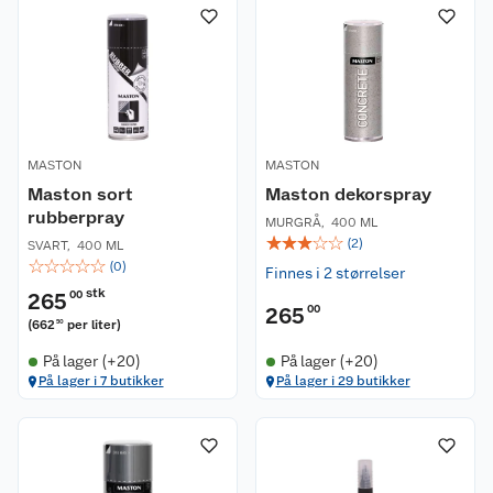
MASTON
MASTON
Maston sort
Maston dekorspray
rubberpray
MURGRÅ
,
400 ML
☆
☆
☆
☆
☆
(
2
)
SVART
,
400 ML
☆
☆
☆
☆
☆
(
0
)
Finnes i 2 størrelser
stk
265
00
265
00
(
662
per liter
)
50
På lager (+20)
På lager (+20)
På lager i 7 butikker
På lager i 29 butikker