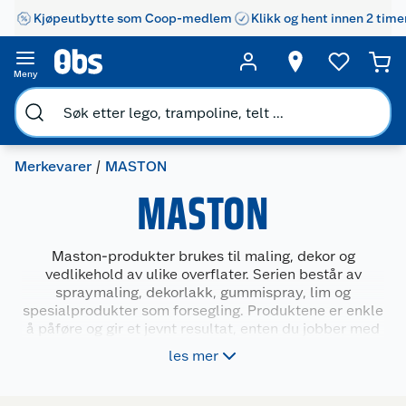
Kjøpeutbytte som Coop-medlem
Klikk og hent innen 2 time
Meny
Merkevarer
MASTON
MASTON
Maston-produkter brukes til maling, dekor og
vedlikehold av ulike overflater. Serien består av
spraymaling, dekorlakk, gummispray, lim og
spesialprodukter som forsegling. Produktene er enkle
å påføre og gir et jevnt resultat, enten du jobber med
tre, metall, plast eller glass. Maston dekker behovet
les mer
for praktiske løsninger til både små reparasjoner,
kreative prosjekter og oppfrisking av interiør og
gjenstander.