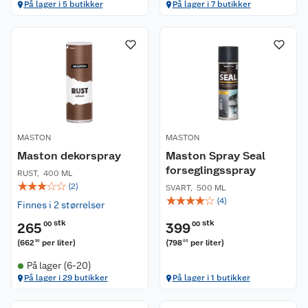
På lager i 5 butikker
På lager i 7 butikker
MASTON
MASTON
Maston dekorspray
Maston Spray Seal
forseglingsspray
RUST
,
400 ML
☆
☆
☆
☆
☆
(
2
)
SVART
,
500 ML
☆
☆
☆
☆
☆
(
4
)
Finnes i 2 størrelser
stk
stk
265
00
399
00
(
662
per liter
)
(
798
per liter
)
50
00
På lager (6-20)
På lager i 29 butikker
På lager i 1 butikker