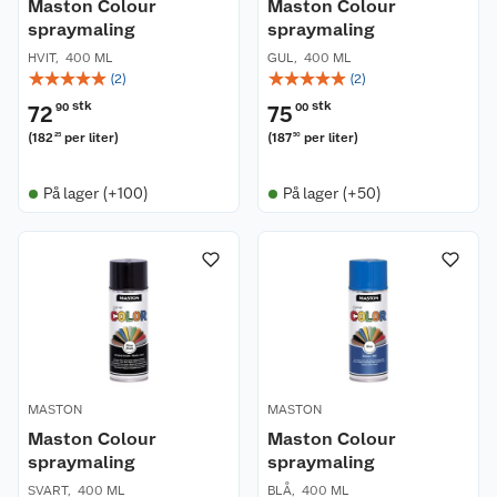
Maston Colour
Maston Colour
spraymaling
spraymaling
HVIT
,
400 ML
GUL
,
400 ML
☆
☆
☆
☆
☆
☆
☆
☆
☆
☆
(
2
)
(
2
)
stk
stk
72
90
75
00
(
182
per liter
)
(
187
per liter
)
25
50
På lager (+100)
På lager (+50)
MASTON
MASTON
Maston Colour
Maston Colour
spraymaling
spraymaling
SVART
,
400 ML
BLÅ
,
400 ML