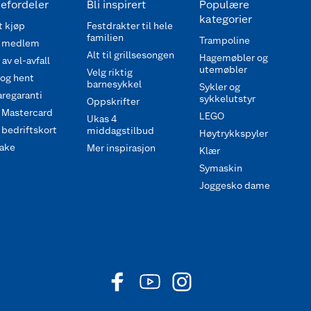
efordeler
Bli inspirert
Populære
kategorier
 kjøp
Festdrakter til hele
familien
Trampoline
 medlem
Alt til grillsesongen
Hagemøbler og
av el-avfall
utemøbler
Velg riktig
 og hent
barnesykkel
Sykler og
regaranti
sykkelutstyr
Oppskrifter
 Mastercard
LEGO
Ukas 4
bedriftskort
middagstilbud
Høytrykkspyler
ake
Mer inspirasjon
Klær
Symaskin
Joggesko dame