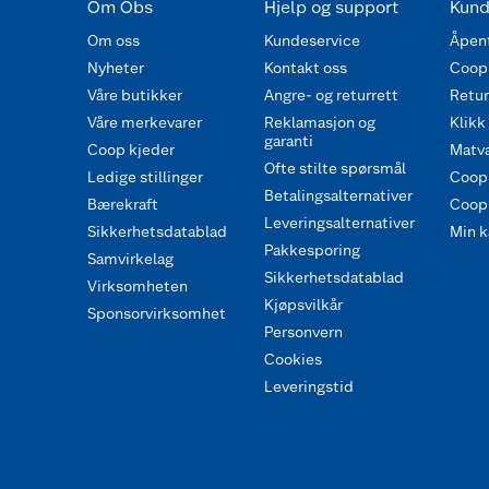
Om Obs
Hjelp og support
Kund
Om oss
Kundeservice
Åpent
Nyheter
Kontakt oss
Coop
Våre butikker
Angre- og returrett
Retur 
Våre merkevarer
Reklamasjon og
Klikk
garanti
Coop kjeder
Matva
Ofte stilte spørsmål
Ledige stillinger
Coop
Betalingsalternativer
Bærekraft
Coop 
Leveringsalternativer
Sikkerhetsdatablad
Min k
Pakkesporing
Samvirkelag
Sikkerhetsdatablad
Virksomheten
Kjøpsvilkår
Sponsorvirksomhet
Personvern
Cookies
Leveringstid