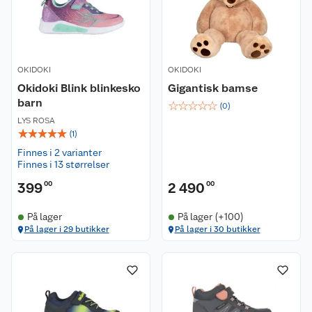
OKIDOKI
OKIDOKI
Okidoki Blink blinkesko
Gigantisk bamse
barn
☆
☆
☆
☆
☆
(
0
)
LYS ROSA
☆
☆
☆
☆
☆
(
1
)
Finnes i 2 varianter
Finnes i 13 størrelser
399
00
2 490
00
På lager
På lager (+100)
På lager i 29 butikker
På lager i 30 butikker