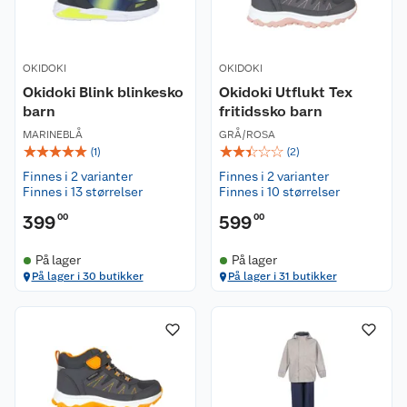
OKIDOKI
OKIDOKI
Okidoki Blink blinkesko
Okidoki Utflukt Tex
barn
fritidssko barn
MARINEBLÅ
GRÅ/ROSA
☆
☆
☆
☆
☆
☆
☆
☆
☆
☆
(
1
)
(
2
)
Finnes i 2 varianter
Finnes i 2 varianter
Finnes i 13 størrelser
Finnes i 10 størrelser
399
00
599
00
På lager
På lager
På lager i 30 butikker
På lager i 31 butikker