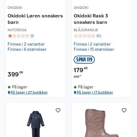
OKIDOKI
OKIDOKI
Okidoki Løren sneakers
Okidoki Rask 3
barn
sneakers barn
HVIT/ROSA
BLÅ/ORANSJE
☆
☆
☆
☆
☆
☆
☆
☆
☆
☆
(
1
)
(
0
)
Finnes i 2 varianter
Finnes i 2 varianter
Finnes i 6 størrelser
Finnes i 15 størrelser
SPAR 119
179
40
399
00
00
299
På lager
På lager
På lager i 27 butikker
På lager i 17 butikker