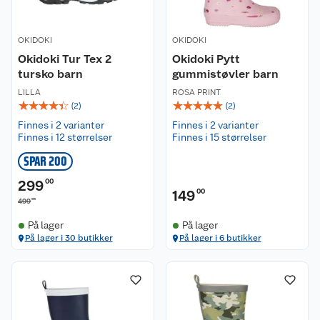
OKIDOKI
OKIDOKI
Okidoki Tur Tex 2
Okidoki Pytt
tursko barn
gummistøvler barn
LILLA
ROSA PRINT
☆
☆
☆
☆
☆
☆
☆
☆
☆
☆
(
2
)
(
2
)
Finnes i 2 varianter
Finnes i 2 varianter
Finnes i 12 størrelser
Finnes i 15 størrelser
SPAR 200
299
00
149
00
00
499
På lager
På lager
På lager i 30 butikker
På lager i 6 butikker