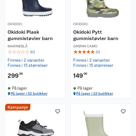
OKIDOKI
OKIDOKI
Okidoki Plask
Okidoki Pytt
gummistøvler barn
gummistøvler barn
MARINEBLÅ
GRØNN CAMO
☆
☆
☆
☆
☆
☆
☆
☆
☆
☆
(
0
)
(
2
)
Finnes i 2 varianter
Finnes i 2 varianter
Finnes i 15 størrelser
Finnes i 15 størrelser
299
00
149
00
På lager
På lager
På lager i 32 butikker
På lager i 22 butikker
Kampanje