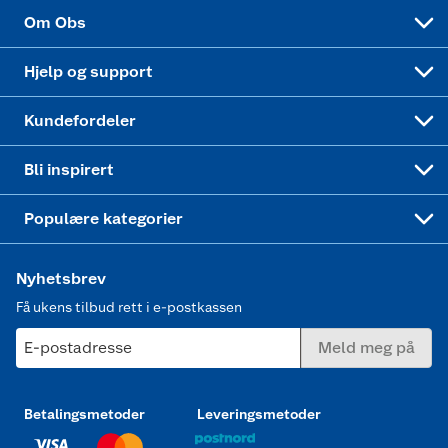
Sponsorvirksomhet
Cookies
Coop Mastercard
Velg riktig barnesykkel
LEGO
Om Obs
Leveringstid
Coop bedriftskort
Oppskrifter
Høytrykkspyler
Hjelp og support
Min kake
Ukas 4 middagstilbud
Klær
Kundefordeler
Mer inspirasjon
Symaskin
Bli inspirert
Joggesko dame
Populære kategorier
Nyhetsbrev
Få ukens tilbud rett i e-postkassen
E-postadresse
Meld meg på
Betalingsmetoder
Leveringsmetoder