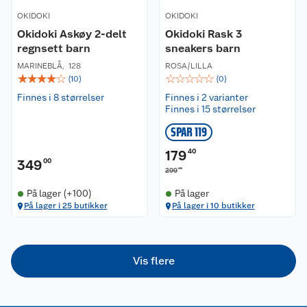
Nyheter
OKIDOKI
Angre- og returrett
OKIDOKI
Okidoki Askøy 2-delt
Okidoki Rask 3
regnsett barn
sneakers barn
Våre butikker
Reklamasjon og garanti
MARINEBLÅ
,
128
ROSA/LILLA
☆
☆
☆
☆
☆
☆
☆
☆
☆
☆
(
10
)
(
0
)
Våre merkevarer
Ofte stilte spørsmål
Finnes i 8 størrelser
Finnes i 2 varianter
Finnes i 15 størrelser
Coop kjeder
Betalingsalternativer
SPAR 119
Ledige stillinger
Leveringsalternativer
Åpent kjøp
179
40
349
00
00
299
Bærekraft
Pakkesporing
Coop medlem
På lager (+100)
På lager
På lager i 25 butikker
På lager i 10 butikker
Sikkerhetsdatablad
Sikkerhetsdatablad
Retur av el-avfall
Trampoline
Samvirkelag
Kjøpsvilkår
Klikk og hent
Festdrakter til hele familien
Hagemøbler og utemøbler
Vis flere
Virksomheten
Personvern
Matvaregaranti
Alt til grillsesongen
Sykler og sykkelutstyr