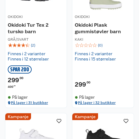
OKIDOKI
OKIDOKI
Okidoki Tur Tex 2
Okidoki Plask
tursko barn
gummistøvler barn
GRÅ/SVART
KAKI
☆
☆
☆
☆
☆
☆
☆
☆
☆
☆
(
2
)
(
0
)
Finnes i 2 varianter
Finnes i 2 varianter
Finnes i 12 størrelser
Finnes i 15 størrelser
SPAR 200
299
00
299
00
00
499
På lager
På lager
På lager i 31 butikker
På lager i 32 butikker
Kampanje
Kampanje