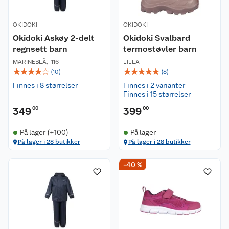
OKIDOKI
OKIDOKI
Okidoki Askøy 2-delt
Okidoki Svalbard
regnsett barn
termostøvler barn
MARINEBLÅ
,
116
LILLA
☆
☆
☆
☆
☆
☆
☆
☆
☆
☆
(
10
)
(
8
)
Finnes i 8 størrelser
Finnes i 2 varianter
Finnes i 15 størrelser
349
00
399
00
På lager (+100)
På lager
På lager i 28 butikker
På lager i 28 butikker
-40 %
Kundeservice
Om oss
Kontakt oss