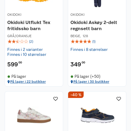
OKIDOKI
OKIDOKI
Okidoki Utflukt Tex
Okidoki Askøy 2-delt
fritidssko barn
regnsett barn
GRÅ/ORANSJE
BEIGE
,
128
☆
☆
☆
☆
☆
☆
☆
☆
☆
☆
(
2
)
(
1
)
Finnes i 2 varianter
Finnes i 8 størrelser
Finnes i 10 størrelser
599
00
349
00
På lager
På lager (+50)
På lager i 22 butikker
På lager i 30 butikker
-40 %