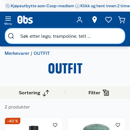
Kjøpeutbytte som Coop-medlem
Klikk og hent innen 2 time
Meny
Merkevarer
OUTFIT
OUTFIT
Sortering
Filter
Kundeservice
2 produkter
Om oss
Kontakt oss
-40 %