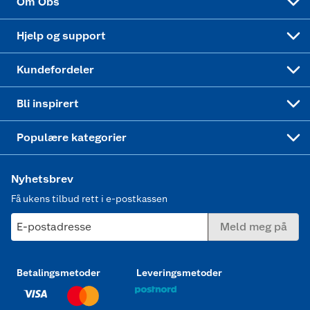
Om Obs
Leveringstid
Coop bedriftskort
Oppskrifter
Høytrykkspyler
Hjelp og support
Min kake
Ukas 4 middagstilbud
Klær
Kundefordeler
Mer inspirasjon
Symaskin
Bli inspirert
Joggesko dame
Populære kategorier
Nyhetsbrev
Få ukens tilbud rett i e-postkassen
E-postadresse
Meld meg på
Betalingsmetoder
Leveringsmetoder