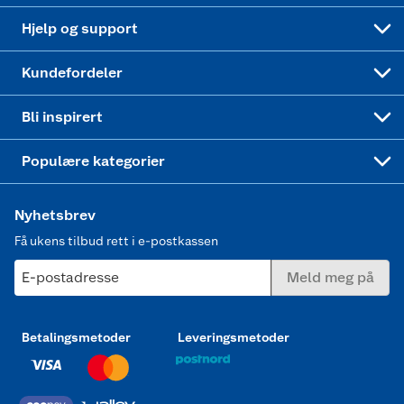
Leveringstid
Coop bedriftskort
Oppskrifter
Høytrykkspyler
Hjelp og support
Min kake
Ukas 4 middagstilbud
Klær
Kundefordeler
Mer inspirasjon
Symaskin
Bli inspirert
Joggesko dame
Populære kategorier
Nyhetsbrev
Få ukens tilbud rett i e-postkassen
E-postadresse
Meld meg på
Betalingsmetoder
Leveringsmetoder