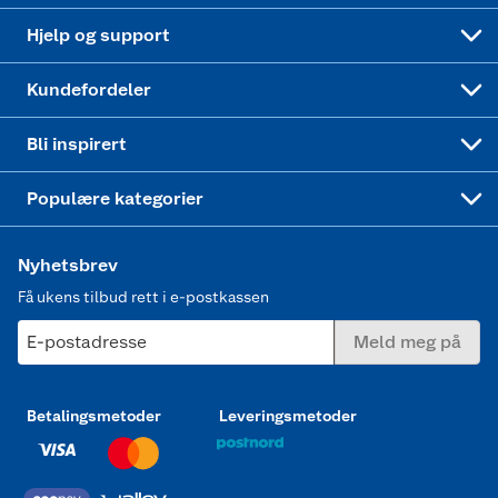
Leveringstid
Coop bedriftskort
Oppskrifter
Høytrykkspyler
Hjelp og support
Min kake
Ukas 4 middagstilbud
Klær
Kundefordeler
Mer inspirasjon
Symaskin
Bli inspirert
Joggesko dame
Populære kategorier
Nyhetsbrev
Få ukens tilbud rett i e-postkassen
E-postadresse
Meld meg på
Betalingsmetoder
Leveringsmetoder