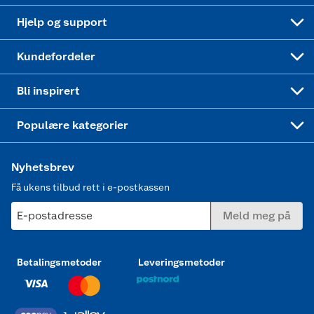
Leveringstid
Coop bedriftskort
Oppskrifter
Høytrykkspyler
Hjelp og support
Min kake
Ukas 4 middagstilbud
Klær
Kundefordeler
Mer inspirasjon
Symaskin
Bli inspirert
Joggesko dame
Populære kategorier
Nyhetsbrev
Få ukens tilbud rett i e-postkassen
E-postadresse
Meld meg på
Betalingsmetoder
Leveringsmetoder