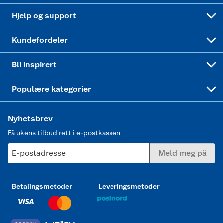
Leveringstid
Coop bedriftskort
Oppskrifter
Høytrykkspyler
Hjelp og support
Min kake
Ukas 4 middagstilbud
Klær
Kundefordeler
Mer inspirasjon
Symaskin
Bli inspirert
Joggesko dame
Populære kategorier
Nyhetsbrev
Få ukens tilbud rett i e-postkassen
E-postadresse
Meld meg på
Betalingsmetoder
Leveringsmetoder