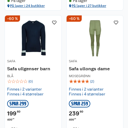
På lager
På lager
På lager i 24 butikker
På lager i 27 butikker
-60 %
-60 %
SAFA
SAFA
Safa ullgenser barn
Safa ullongs dame
BLÅ
MOSEGRØNN
☆
☆
☆
☆
☆
☆
☆
☆
☆
☆
(
0
)
(
2
)
Finnes i 2 varianter
Finnes i 2 varianter
Finnes i 4 størrelser
Finnes i 4 størrelser
SPAR 299
SPAR 259
199
60
239
60
00
00
499
499