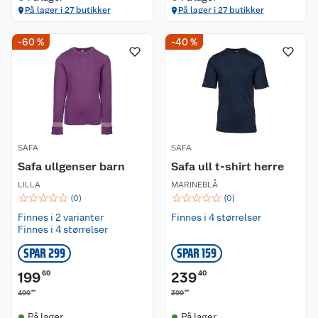
På lager i 27 butikker
På lager i 27 butikker
-60 %
-40 %
SAFA
SAFA
Safa ullgenser barn
Safa ull t-shirt herre
LILLA
MARINEBLÅ
☆
☆
☆
☆
☆
☆
☆
☆
☆
☆
(
0
)
(
0
)
Finnes i 2 varianter
Finnes i 4 størrelser
Finnes i 4 størrelser
SPAR 299
SPAR 159
199
60
239
40
00
00
499
399
På lager
På lager