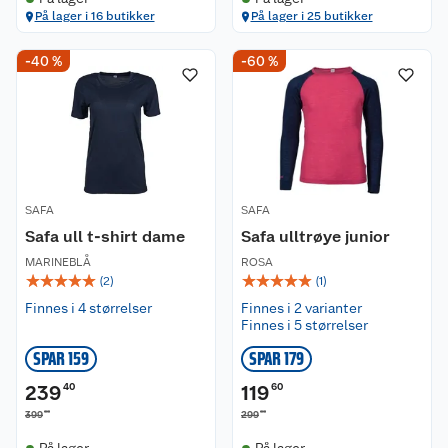
På lager i 16 butikker
På lager i 25 butikker
-40 %
-60 %
SAFA
SAFA
Safa ull t-shirt dame
Safa ulltrøye junior
MARINEBLÅ
ROSA
☆
☆
☆
☆
☆
☆
☆
☆
☆
☆
(
2
)
(
1
)
Finnes i 4 størrelser
Finnes i 2 varianter
Finnes i 5 størrelser
SPAR 159
SPAR 179
239
40
119
60
00
00
399
299