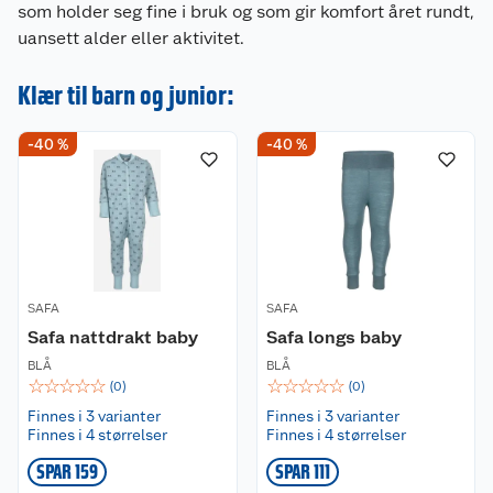
som holder seg fine i bruk og som gir komfort året rundt,
uansett alder eller aktivitet.
Klær til barn og junior:
-40 %
-40 %
SAFA
SAFA
Safa nattdrakt baby
Safa longs baby
BLÅ
BLÅ
☆
☆
☆
☆
☆
☆
☆
☆
☆
☆
(
0
)
(
0
)
Finnes i 3 varianter
Finnes i 3 varianter
Finnes i 4 størrelser
Finnes i 4 størrelser
SPAR 159
SPAR 111