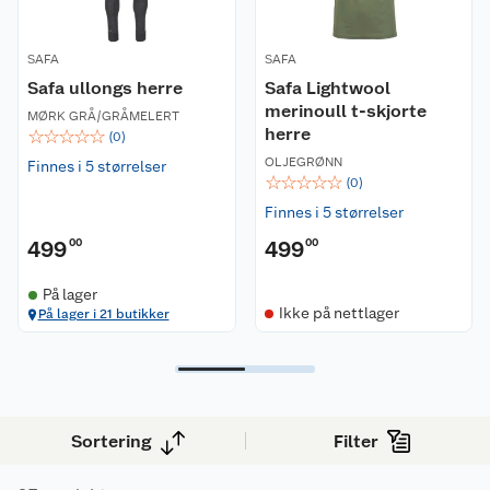
SAFA
SAFA
Safa ullongs herre
Safa Lightwool
merinoull t-skjorte
MØRK GRÅ/GRÅMELERT
herre
☆
☆
☆
☆
☆
(
0
)
OLJEGRØNN
Finnes i 5 størrelser
☆
☆
☆
☆
☆
(
0
)
Finnes i 5 størrelser
499
00
499
00
På lager
Ikke på nettlager
På lager i 21 butikker
Sortering
Filter