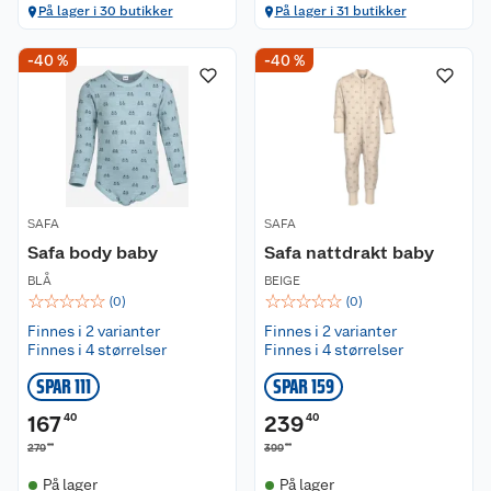
På lager i 30 butikker
På lager i 31 butikker
-40 %
-40 %
SAFA
SAFA
Safa body baby
Safa nattdrakt baby
BLÅ
BEIGE
☆
☆
☆
☆
☆
☆
☆
☆
☆
☆
(
0
)
(
0
)
Finnes i 2 varianter
Finnes i 2 varianter
Finnes i 4 størrelser
Finnes i 4 størrelser
SPAR 111
SPAR 159
167
40
239
40
00
00
279
399
På lager
På lager