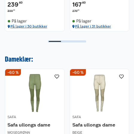
239
40
167
40
00
00
399
279
På lager
På lager
På lager i 30 butikker
På lager i 31 butikker
Dameklær:
-60 %
-60 %
SAFA
SAFA
Safa ullongs dame
Safa ullongs dame
MOSEGRØNN
BEIGE