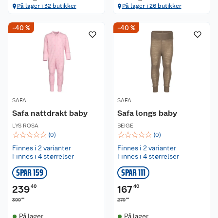
På lager i 32 butikker
På lager i 26 butikker
-40 %
-40 %
SAFA
SAFA
Safa nattdrakt baby
Safa longs baby
LYS ROSA
BEIGE
☆
☆
☆
☆
☆
☆
☆
☆
☆
☆
(
0
)
(
0
)
Finnes i 2 varianter
Finnes i 2 varianter
Finnes i 4 størrelser
Finnes i 4 størrelser
SPAR 159
SPAR 111
239
40
167
40
00
00
399
279
På lager
På lager