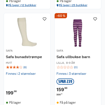
På lager
På lager
På lager i 12 butikker
På lager i 25 butikker
-60 %
SAFA
SAFA
Safa bunadstrømpe
Safa ullbukse barn
HVIT
LILLA
,
8-9 ÅR
☆
☆
☆
☆
☆
☆
☆
☆
☆
☆
(
8
)
(
0
)
Finnes i 2 størrelser
Finnes i 3 størrelser
SPAR 239
159
60
199
00
00
399
På lager
Få på lager