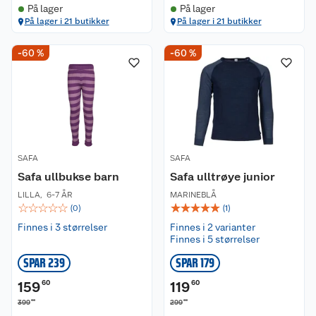
På lager
På lager
På lager i 21 butikker
På lager i 21 butikker
-60 %
-60 %
Kundeservice
Om oss
Kontakt oss
Nyheter
Angre- og returrett
SAFA
SAFA
Safa ullbukse barn
Safa ulltrøye junior
Våre butikker
Reklamasjon og garanti
LILLA
,
6-7 ÅR
MARINEBLÅ
☆
☆
☆
☆
☆
☆
☆
☆
☆
☆
(
0
)
(
1
)
Våre merkevarer
Ofte stilte spørsmål
Finnes i 3 størrelser
Finnes i 2 varianter
Finnes i 5 størrelser
Coop kjeder
Betalingsalternativer
SPAR 239
SPAR 179
Ledige stillinger
Leveringsalternativer
Åpent kjøp
159
60
119
60
00
00
399
299
Bærekraft
Pakkesporing
Coop medlem