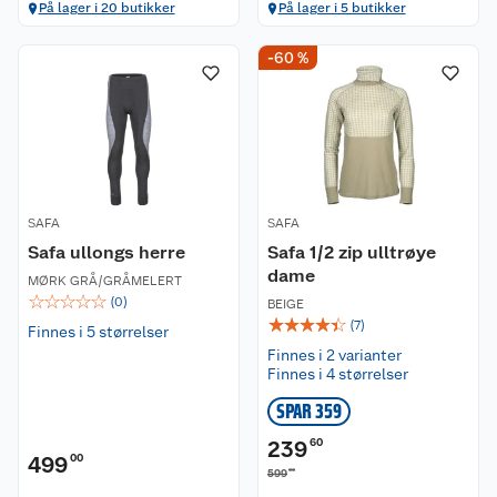
På lager i 20 butikker
På lager i 5 butikker
-60 %
SAFA
SAFA
Safa ullongs herre
Safa 1/2 zip ulltrøye
dame
MØRK GRÅ/GRÅMELERT
☆
☆
☆
☆
☆
(
0
)
BEIGE
☆
☆
☆
☆
☆
(
7
)
Finnes i 5 størrelser
Finnes i 2 varianter
Finnes i 4 størrelser
SPAR 359
239
60
499
00
00
599