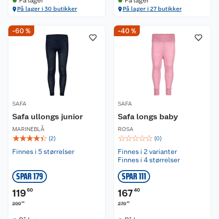
På lager
På lager
På lager i 30 butikker
På lager i 27 butikker
-60 %
-40 %
SAFA
SAFA
Safa ullongs junior
Safa longs baby
MARINEBLÅ
ROSA
☆
☆
☆
☆
☆
☆
☆
☆
☆
☆
(
2
)
(
0
)
Finnes i 5 størrelser
Finnes i 2 varianter
Finnes i 4 størrelser
SPAR 179
SPAR 111
119
60
167
40
00
00
299
279