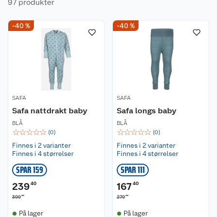
97 produkter
-40 %
-40 %
SAFA
SAFA
Safa nattdrakt baby
Safa longs baby
BLÅ
BLÅ
☆
☆
☆
☆
☆
☆
☆
☆
☆
☆
(
0
)
(
0
)
Finnes i 2 varianter
Finnes i 2 varianter
Finnes i 4 størrelser
Finnes i 4 størrelser
SPAR 159
SPAR 111
239
40
167
40
00
00
399
279
På lager
På lager