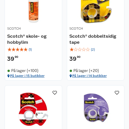
SCOTCH
SCOTCH
Scotch® skole- og
Scotch® dobbeltsidig
hobbylim
tape
☆
☆
☆
☆
☆
☆
☆
☆
☆
☆
(
1
)
(
2
)
39
90
39
90
På lager (+100)
På lager (+20)
På lager i 15 butikker
På lager i 14 butikker