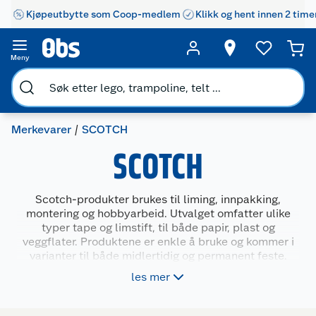
Kjøpeutbytte som Coop-medlem
Klikk og hent innen 2 time
Meny
Merkevarer
SCOTCH
SCOTCH
Scotch-produkter brukes til liming, innpakking,
montering og hobbyarbeid. Utvalget omfatter ulike
typer tape og limstift, til både papir, plast og
veggflater. Produktene er enkle å bruke og kommer i
varianter til både midlertidig og permanent feste.
Mange av dem har dispenser for praktisk bruk i
les mer
hverdagen. Scotch passer for deg som trenger
pålitelige løsninger hjemme, på jobb eller til
skolearbeid.