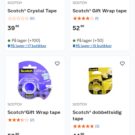
SCOTCH
SCOTCH
Scotch® Crystal Tape
Scotch® Gift Wrap tape
☆
☆
☆
☆
☆
☆
☆
☆
☆
☆
(
0
)
(
1
)
39
90
52
90
Kundeservice
På lager (+100)
På lager (+50)
Om oss
Kontakt oss
På lager i 17 butikker
På lager i 15 butikker
Nyheter
Angre- og returrett
Våre butikker
Reklamasjon og garanti
Våre merkevarer
Ofte stilte spørsmål
Coop kjeder
Betalingsalternativer
SCOTCH
SCOTCH
Scotch®Gift Wrap tape
Scotch® dobbeltsidig
Ledige stillinger
Leveringsalternativer
Åpent kjøp
tape
☆
☆
☆
☆
☆
(
2
)
☆
☆
☆
☆
☆
(
3
)
Bærekraft
Pakkesporing
Coop medlem
90
90