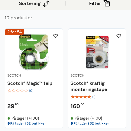
Sortering
Filter
10 produkter
2 for 54
SCOTCH
SCOTCH
Scotch® Magic™ teip
Scotch® kraftig
monteringstape
☆
☆
☆
☆
☆
(
0
)
☆
☆
☆
☆
☆
(
1
)
29
90
160
00
På lager (+100)
På lager (+100)
På lager i 32 butikker
På lager i 32 butikker