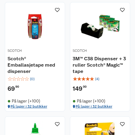
SCOTCH
SCOTCH
Scotch®
3M™ C38 Dispenser + 3
Emballasjetape med
ruller Scotch® Magic™
dispenser
tape
☆
☆
☆
☆
☆
☆
☆
☆
☆
☆
(
0
)
(
4
)
69
90
149
00
På lager (+100)
På lager (+100)
På lager i 32 butikker
På lager i 32 butikker