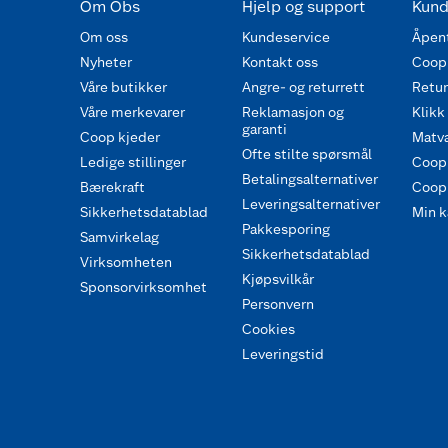
Om Obs
Hjelp og support
Kund
Om oss
Kundeservice
Åpent
Nyheter
Kontakt oss
Coop
Våre butikker
Angre- og returrett
Retur 
Våre merkevarer
Reklamasjon og
Klikk
garanti
Coop kjeder
Matva
Ofte stilte spørsmål
Ledige stillinger
Coop
Betalingsalternativer
Bærekraft
Coop 
Leveringsalternativer
Sikkerhetsdatablad
Min k
Pakkesporing
Samvirkelag
Sikkerhetsdatablad
Virksomheten
Kjøpsvilkår
Sponsorvirksomhet
Personvern
Cookies
Leveringstid