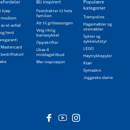
efordeler
Bli inspirert
Populære
kategorier
 kjøp
Festdrakter til hele
familien
Trampoline
 medlem
Alt til grillsesongen
Hagemøbler og
av el-avfall
utemøbler
Velg riktig
 og hent
barnesykkel
Sykler og
regaranti
sykkelutstyr
Oppskrifter
 Mastercard
LEGO
Ukas 4
bedriftskort
middagstilbud
Høytrykkspyler
ake
Mer inspirasjon
Klær
Symaskin
Joggesko dame