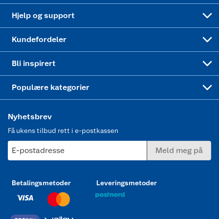
Leveringstid
Coop bedriftskort
Oppskrifter
Høytrykkspyler
Hjelp og support
Min kake
Ukas 4 middagstilbud
Klær
Kundefordeler
Mer inspirasjon
Symaskin
Bli inspirert
Joggesko dame
Populære kategorier
Nyhetsbrev
Få ukens tilbud rett i e-postkassen
E-postadresse
Meld meg på
Betalingsmetoder
Leveringsmetoder