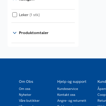
Leker
(1 stk)
Produktomtaler
Om Obs
Hjelp og support
Kund
Om oss
Kundeservice
Åpent
Nyheter
Kontakt oss
Coop
Våre butikker
Angre- og returrett
Retur 