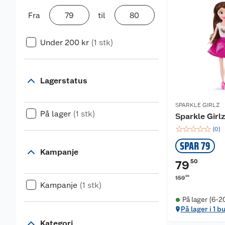
Fra
til
Under 200 kr
(1 stk)
Lagerstatus
SPARKLE GIRLZ
På lager
(1 stk)
Sparkle Girl
☆
☆
☆
☆
☆
(
0
)
SPAR 79
Kampanje
50
79
00
159
Kampanje
(1 stk)
På lager (6-2
På lager i 1 b
Kategori