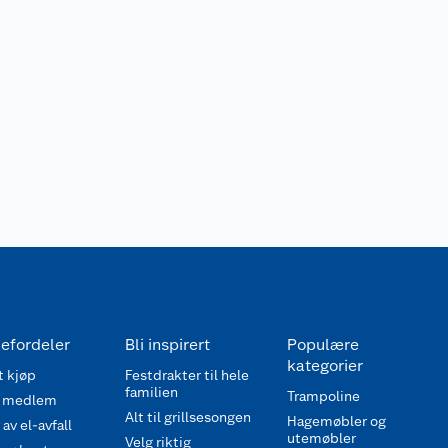
efordeler
Bli inspirert
Populære
kategorier
 kjøp
Festdrakter til hele
familien
Trampoline
 medlem
Alt til grillsesongen
Hagemøbler og
av el-avfall
utemøbler
Velg riktig