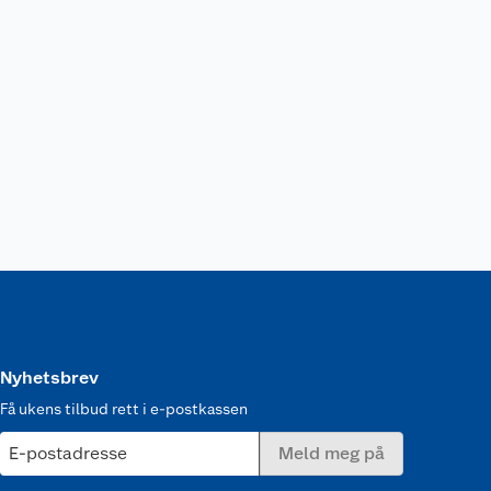
Nyhetsbrev
Få ukens tilbud rett i e-postkassen
E-postadresse
Meld meg på