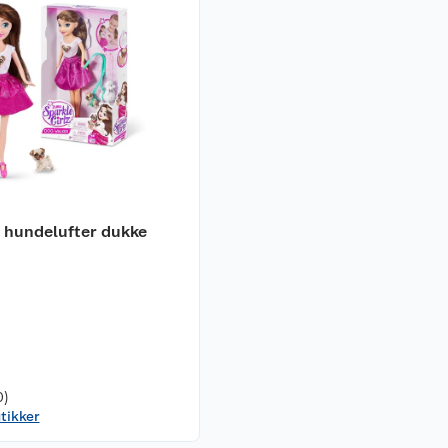
z hundelufter dukke
0)
utikker