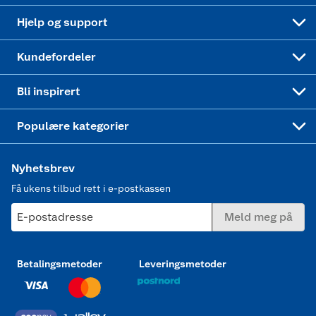
Leveringstid
Coop bedriftskort
Oppskrifter
Høytrykkspyler
Hjelp og support
Min kake
Ukas 4 middagstilbud
Klær
Kundefordeler
Mer inspirasjon
Symaskin
Bli inspirert
Joggesko dame
Populære kategorier
Nyhetsbrev
Få ukens tilbud rett i e-postkassen
E-postadresse
Meld meg på
Betalingsmetoder
Leveringsmetoder