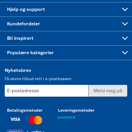
Leveringstid
Coop bedriftskort
Oppskrifter
Høytrykkspyler
Hjelp og support
Min kake
Ukas 4 middagstilbud
Klær
Kundefordeler
Mer inspirasjon
Symaskin
Bli inspirert
Joggesko dame
Populære kategorier
Nyhetsbrev
Få ukens tilbud rett i e-postkassen
E-postadresse
Meld meg på
Betalingsmetoder
Leveringsmetoder