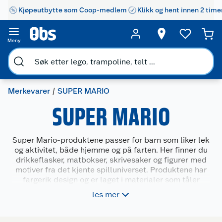
Kjøpeutbytte som Coop-medlem
Klikk og hent innen 2 time
Meny
Merkevarer
SUPER MARIO
SUPER MARIO
Super Mario-produktene passer for barn som liker lek
og aktivitet, både hjemme og på farten. Her finner du
drikkeflasker, matbokser, skrivesaker og figurer med
motiver fra det kjente spilluniverset. Produktene har
fargerik design og er laget i materialer som tåler
hverdagsbruk. De gir barna noe kjent og morsomt i
les mer
sekken, på skrivebordet eller i lekekassen, og gjør
måltider og lekestunder litt mer spennende.