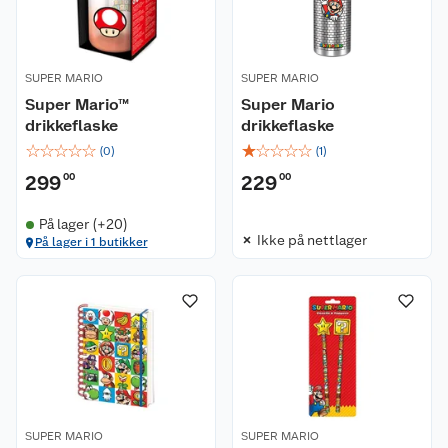
SUPER MARIO
SUPER MARIO
Super Mario™
Super Mario
drikkeflaske
drikkeflaske
☆
☆
☆
☆
☆
☆
☆
☆
☆
☆
(
0
)
(
1
)
299
00
229
00
Kundeservice
På lager (+20)
Om oss
Kontakt oss
Ikke på nettlager
På lager i 1 butikker
Nyheter
Angre- og returrett
Våre butikker
Reklamasjon og garanti
Våre merkevarer
Ofte stilte spørsmål
Coop kjeder
Betalingsalternativer
SUPER MARIO
SUPER MARIO