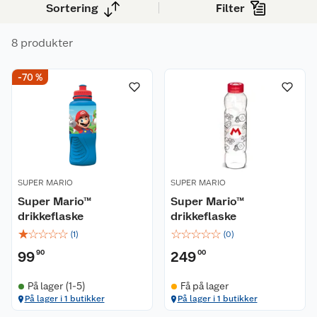
Sortering
Filter
8 produkter
-70 %
SUPER MARIO
SUPER MARIO
Super Mario™
Super Mario™
drikkeflaske
drikkeflaske
☆
☆
☆
☆
☆
☆
☆
☆
☆
☆
(
1
)
(
0
)
99
90
249
00
På lager (1-5)
Få på lager
På lager i 1 butikker
På lager i 1 butikker