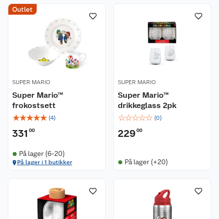
Outlet
SUPER MARIO
SUPER MARIO
Super Mario™
Super Mario™
frokostsett
drikkeglass 2pk
☆
☆
☆
☆
☆
☆
☆
☆
☆
☆
(
4
)
(
0
)
331
00
229
00
På lager (6-20)
På lager (+20)
På lager i 1 butikker