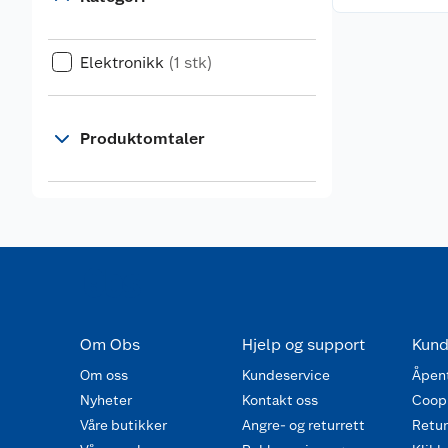
Elektronikk
(1 stk)
Produktomtaler
Om Obs
Hjelp og support
Kund
Om oss
Kundeservice
Åpent
Nyheter
Kontakt oss
Coop
Våre butikker
Angre- og returrett
Retur 