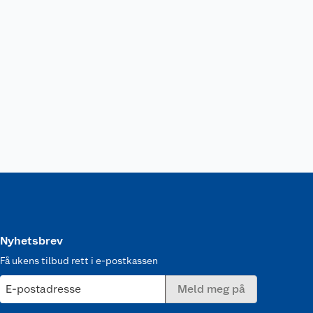
Nyhetsbrev
Få ukens tilbud rett i e-postkassen
E-postadresse
Meld meg på