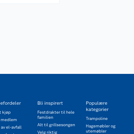
efordeler
Bli inspirert
Populære
kategorier
 kjøp
Festdrakter til hele
familien
Trampoline
 medlem
Alt til grillsesongen
Hagemøbler og
av el-avfall
utemøbler
Velg riktig