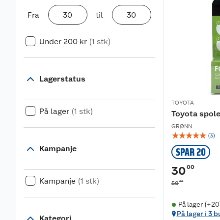
Fra
til
Under 200 kr
(1 stk)
Lagerstatus
TOYOTA
På lager
(1 stk)
Toyota spole
GRØNN
☆
☆
☆
☆
☆
(
3
)
Kampanje
SPAR 20
00
30
Kampanje
(1 stk)
00
50
På lager (+20
På lager i 3 b
Kategori