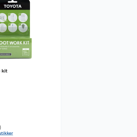
 kit
)
utikker