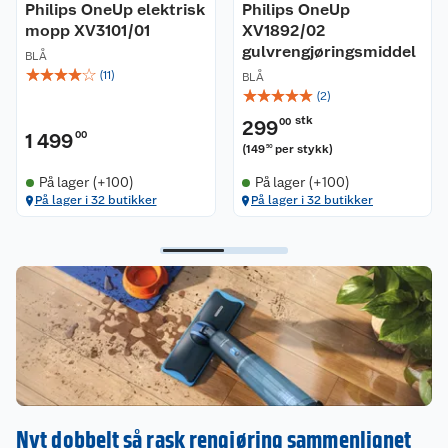
Philips OneUp elektrisk
Philips OneUp
mopp XV3101/01
XV1892/02
gulvrengjøringsmiddel
BLÅ
☆
☆
☆
☆
☆
(
11
)
BLÅ
☆
☆
☆
☆
☆
(
2
)
stk
299
00
1 499
00
(
149
per stykk
)
50
På lager (+100)
På lager (+100)
På lager i 32 butikker
På lager i 32 butikker
Nyt dobbelt så rask rengjøring sammenlignet