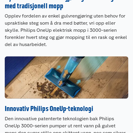
med tradisjonell mopp
Opplev fordelen av enkel gulvrengjøring uten behov for
upraktiske steg som å dra med bøtter, vri opp eller
skylle. Philips OneUp elektrisk mopp i 3000-serien
forenkler hvert steg og gjør mopping til en rask og enkel
del av husarbeidet.
Innovativ Philips OneUp-teknologi
Den innovative patenterte teknologien bak Philips
OneUp 3000-serien pumper ut rent vann på gulvet
mens den suger stille opp skittent vann, noe som sikrer