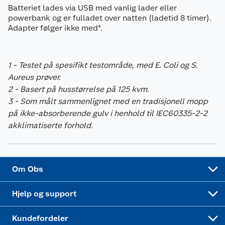
Batteriet lades via USB med vanlig lader eller
Coop kjeder
powerbank og er fulladet over natten (ladetid 8 timer).
Betalingsalternativer
Adapter følger ikke med*.
Ledige stillinger
Leveringsalternativer
Åpent kjøp
1 - Testet på spesifikt testområde, med E. Coli og S.
Bærekraft
Pakkesporing
Coop medlem
Aureus prøver.
2 - Basert på husstørrelse på 125 kvm.
Sikkerhetsdatablad
Sikkerhetsdatablad
Retur av el-avfall
Trampoline
3 - Som målt sammenlignet med en tradisjonell mopp
på ikke-absorberende gulv i henhold til IEC60335-2-2
Samvirkelag
Kjøpsvilkår
Klikk og hent
Festdrakter til hele familien
Hagemøbler og utemøbler
akklimatiserte forhold.
Virksomheten
Personvern
Matvaregaranti
Alt til grillsesongen
Sykler og sykkelutstyr
Sponsorvirksomhet
Cookies
Coop Mastercard
Velg riktig barnesykkel
LEGO
Om Obs
Leveringstid
Coop bedriftskort
Oppskrifter
Høytrykkspyler
Hjelp og support
Min kake
Ukas 4 middagstilbud
Klær
Kundefordeler