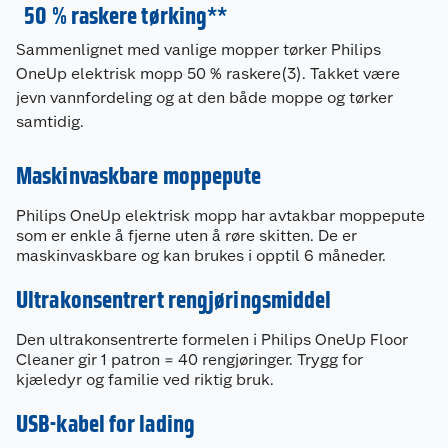
50 % raskere tørking**
Sammenlignet med vanlige mopper tørker Philips
OneUp elektrisk mopp 50 % raskere(3). Takket være
jevn vannfordeling og at den både moppe og tørker
samtidig.
Maskinvaskbare moppepute
Philips OneUp elektrisk mopp har avtakbar moppepute
som er enkle å fjerne uten å røre skitten. De er
Kundeservice
maskinvaskbare og kan brukes i opptil 6 måneder.
Om oss
Kontakt oss
Ultrakonsentrert rengjøringsmiddel
Nyheter
Den ultrakonsentrerte formelen i Philips OneUp Floor
Angre- og returrett
Cleaner gir 1 patron = 40 rengjøringer. Trygg for
kjæledyr og familie ved riktig bruk.
Våre butikker
Reklamasjon og garanti
USB-kabel for lading
Våre merkevarer
Ofte stilte spørsmål