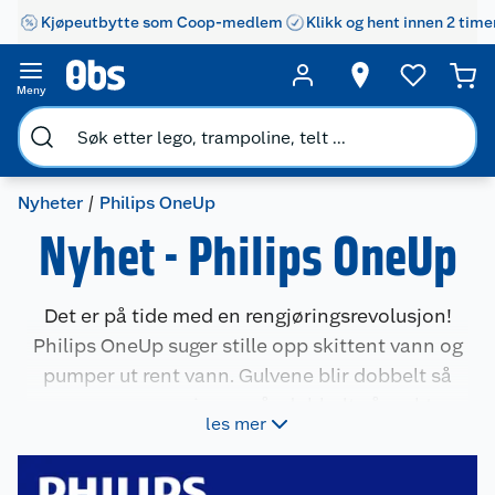
Kjøpeutbytte som Coop-medlem
Klikk og hent innen 2 time
Meny
Nyheter
Philips OneUp
Nyhet - Philips OneUp
Det er på tide med en rengjøringsrevolusjon!
Philips OneUp suger stille opp skittent vann og
pumper ut rent vann. Gulvene blir dobbelt så
rene, og moppingen går dobbelt så raskt
les mer
sammenlignet med en tradisjonell mopp. Se om
du klarer å gå tilbake til en vanlig mopp etter å
ha testet OneUp!