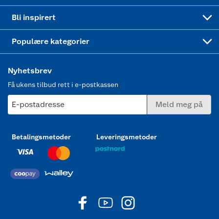
Mer inspirasjon
Symaskin
Bli inspirert
Joggesko dame
Populære kategorier
Nyhetsbrev
Få ukens tilbud rett i e-postkassen
E-postadresse
Meld meg på
Betalingsmetoder
Leveringsmetoder