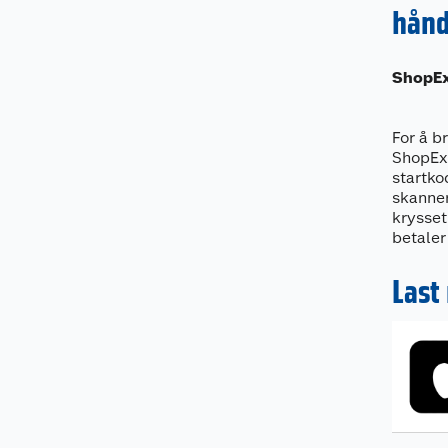
hån
ShopEx
For å b
ShopEx
startko
skanner
krysset
betaler
Last