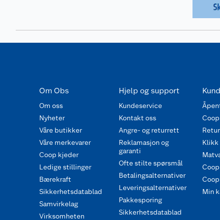
Om Obs
Hjelp og support
Kund
Om oss
Kundeservice
Åpent
Nyheter
Kontakt oss
Coop
Våre butikker
Angre- og returrett
Retur 
Våre merkevarer
Reklamasjon og
Klikk
garanti
Coop kjeder
Matva
Ofte stilte spørsmål
Ledige stillinger
Coop
Betalingsalternativer
Bærekraft
Coop 
Leveringsalternativer
Sikkerhetsdatablad
Min k
Pakkesporing
Samvirkelag
Sikkerhetsdatablad
Virksomheten