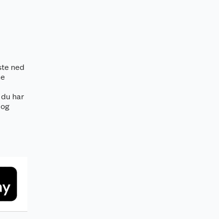
ste ned
ne
 du har
 og