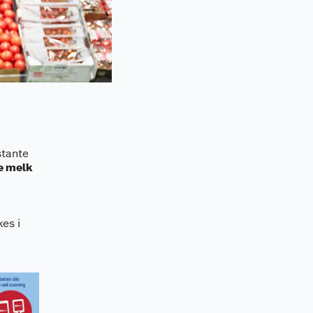
stante
e melk
kes i