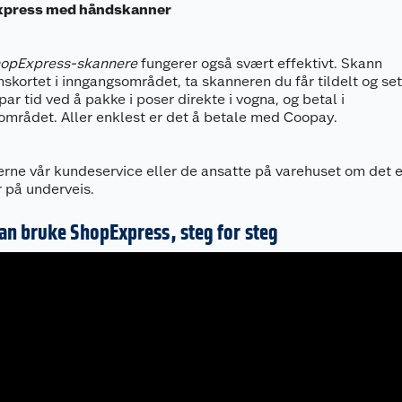
press med håndskanner
opExpress-s
k
annere
fungerer også svært effektivt. Skann
kortet i inngangsområdet, ta skanneren du får tildelt og sett
par tid ved å pakke i poser direkte i vogna, og betal i
området. Aller enklest er det å betale med Coopay.
erne vår kundeservice eller de ansatte på varehuset om det 
r på underveis.
n bruke ShopExpress, steg for steg