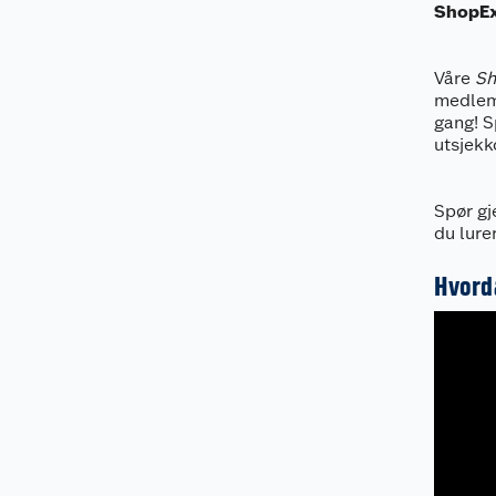
ShopEx
Våre
Sh
medlems
gang! S
utsjekk
Spør gj
du lure
Hvorda