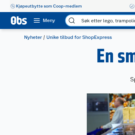
Kjøpeutbytte som Coop-medlem
Meny
Nyheter
Unike tilbud for ShopExpress
En sm
S