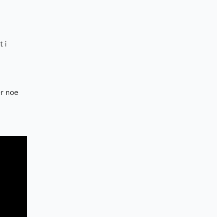
 i
er noe