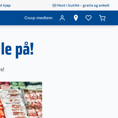
t kjøp
Hent i butikk - gratis og enkelt
Coop medlem
le på!
s!