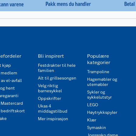
efordeler
Bli inspirert
Populære
kategorier
 kjøp
Festdrakter til hele
familien
Trampoline
 medlem
Alt til grillsesongen
Hagemøbler og
av el-avfall
utemøbler
Velg riktig
 og hent
barnesykkel
Sykler og
regaranti
sykkelutstyr
Oppskrifter
 Mastercard
LEGO
Ukas 4
bedriftskort
middagstilbud
Høytrykkspyler
ake
Mer inspirasjon
Klær
Symaskin
Joggesko dame