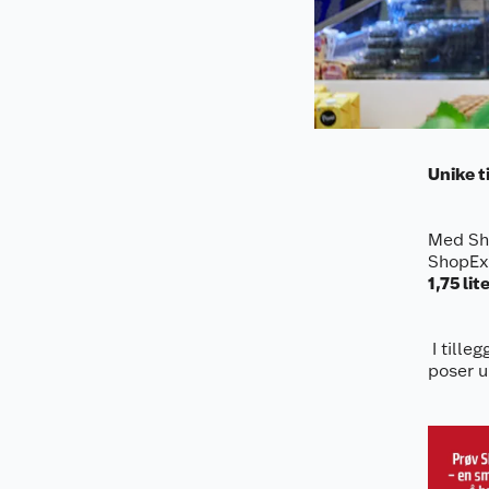
Unike t
Med Sho
ShopEx
1,75 lite
I tille
poser u