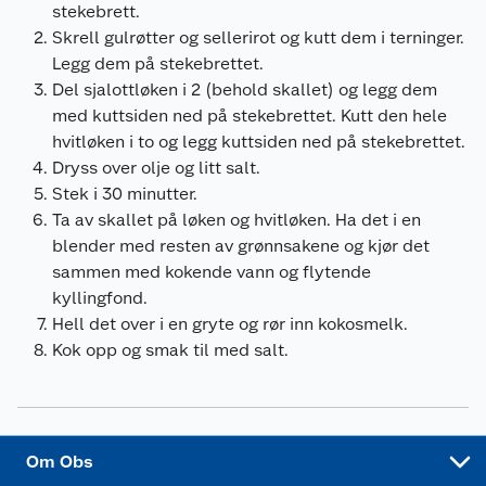
stekebrett.
Våre butikker
Reklamasjon og garanti
Skrell gulrøtter og sellerirot og kutt dem i terninger.
Legg dem på stekebrettet.
Våre merkevarer
Ofte stilte spørsmål
Del sjalottløken i 2 (behold skallet) og legg dem
med kuttsiden ned på stekebrettet. Kutt den hele
Coop kjeder
Betalingsalternativer
hvitløken i to og legg kuttsiden ned på stekebrettet.
Dryss over olje og litt salt.
Ledige stillinger
Leveringsalternativer
Åpent kjøp
Stek i 30 minutter.
Ta av skallet på løken og hvitløken. Ha det i en
Bærekraft
Pakkesporing
Coop medlem
blender med resten av grønnsakene og kjør det
sammen med kokende vann og flytende
Sikkerhetsdatablad
Sikkerhetsdatablad
Retur av el-avfall
Trampoline
kyllingfond.
Hell det over i en gryte og rør inn kokosmelk.
Samvirkelag
Kjøpsvilkår
Klikk og hent
Festdrakter til hele familien
Hagemøbler og utemøbler
Kok opp og smak til med salt.
Virksomheten
Personvern
Matvaregaranti
Alt til grillsesongen
Sykler og sykkelutstyr
Sponsorvirksomhet
Cookies
Coop Mastercard
Velg riktig barnesykkel
LEGO
Om Obs