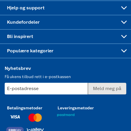
Leveringstid
Coop bedriftskort
Oppskrifter
Høytrykkspyler
Hjelp og support
Min kake
Ukas 4 middagstilbud
Klær
Kundefordeler
Mer inspirasjon
Symaskin
Bli inspirert
Joggesko dame
Populære kategorier
Nyhetsbrev
Få ukens tilbud rett i e-postkassen
E-postadresse
Meld meg på
Betalingsmetoder
Leveringsmetoder