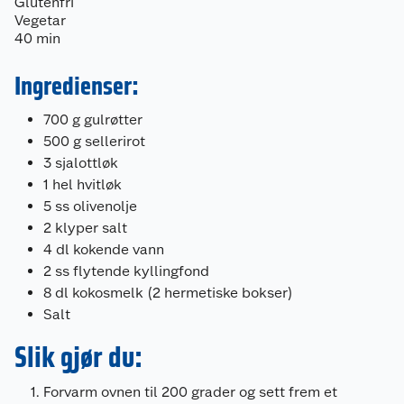
Glutenfri
Vegetar
40 min
Ingredienser:
700 g gulrøtter
500 g sellerirot
3 sjalottløk
1 hel hvitløk
5 ss olivenolje
2 klyper salt
4 dl kokende vann
2 ss flytende kyllingfond
8 dl kokosmelk (2 hermetiske bokser)
Kundeservice
Salt
Om oss
Kontakt oss
Slik gjør du:
Nyheter
Angre- og returrett
Forvarm ovnen til 200 grader og sett frem et