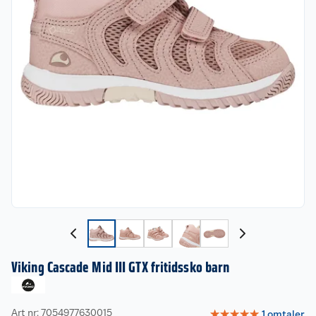
Viking Cascade Mid III GTX fritidssko barn
Art nr: 7054977630015
☆
☆
☆
☆
☆
1
omtaler