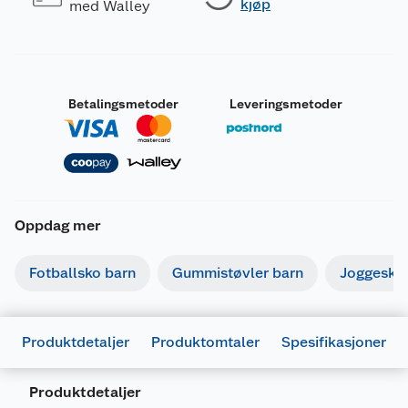
kjøp
med Walley
Betalingsmetoder
Leveringsmetoder
Oppdag mer
Fotballsko barn
Gummistøvler barn
Joggesko
Produktdetaljer
Produktomtaler
Spesifikasjoner
Produktdetaljer
Generelt