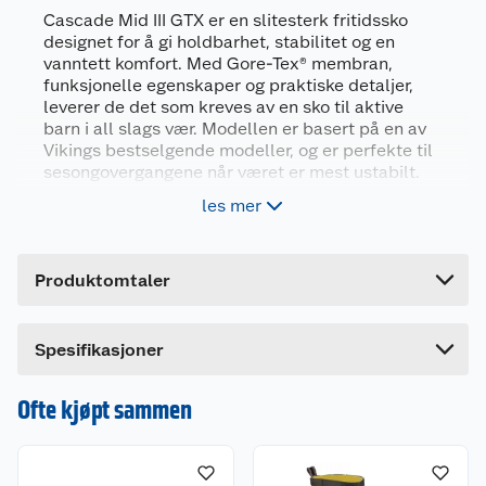
Artikkelnummer
7054977630015
Cascade Mid III GTX er en slitesterk fritidssko
designet for å gi holdbarhet, stabilitet og en
Leverandørens
3-50035-53-
vanntett komfort. Med Gore-Tex® membran,
artikkelnummer
25
funksjonelle egenskaper og praktiske detaljer,
leverer de det som kreves av en sko til aktive
Størrelse
25
barn i all slags vær. Modellen er basert på en av
Farge
GAMMELROSA
Vikings bestselgende modeller, og er perfekte til
sesongovergangene når været er mest ustabilt.
Forpakningsmål
les mer
Solid overdel som gir ekstra styrke og
Bruttovekt
0.49 kg
stabilitet
Høyde
10 cm
Vanntett og pustende Gore-Tex® membran
Produktomtaler
Lengde
Mellomsåle i EVA gir god demping
26.8 cm
Yttersåle med kraftige knaster gir et godt
Bredde
18.4 cm
grep
Spesifikasjoner
Cascade Mid III GTX er laget med utgangspunkt i
Ofte kjøpt sammen
at kvalitet kommer først og har et tøft joggesko-
inspirert design.