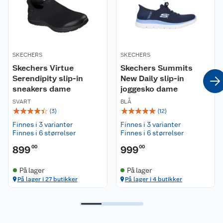
Nyheter
Angre- og returrett
Våre butikker
Reklamasjon og garanti
SKECHERS
SKECHERS
Våre merkevarer
Ofte stilte spørsmål
Skechers Virtue
Skechers Summits
Serendipity slip-in
New Daily slip-in
sneakers dame
joggesko dame
Coop kjeder
Betalingsalternativer
SVART
BLÅ
☆
☆
☆
☆
☆
☆
☆
☆
☆
☆
(
3
)
(
12
)
Ledige stillinger
Leveringsalternativer
Åpent kjøp
Finnes i 3 varianter
Finnes i 3 varianter
Finnes i 6 størrelser
Finnes i 6 størrelser
Bærekraft
Pakkesporing
Coop medlem
899
00
999
00
Sikkerhetsdatablad
Sikkerhetsdatablad
Retur av el-avfall
Trampoline
På lager
På lager
På lager i 27 butikker
På lager i 4 butikker
Samvirkelag
Kjøpsvilkår
Klikk og hent
Festdrakter til hele familien
Hagemøbler og utemøbler
Virksomheten
Personvern
Matvaregaranti
Alt til grillsesongen
Sykler og sykkelutstyr