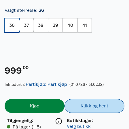
Valgt størrelse
:
36
36
37
38
39
40
41
00
999
Partikjøp: Partikjøp
Inkludert i:
(01.07.26 - 31.07.32)
Kjøp
Klikk og hent
Tilgjengelig
:
Butikklager:
Velg butikk
På lager (1-5)