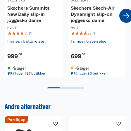
SKECHERS
SKECHERS
Produktspesifikasjoner:
Skechers Summits
Skechers Skech-Air
Overdel: Mesh
New Daily slip-in
Dynamight slip-on
Yttersåle: Gummi
joggesko dame
joggesko dame
Teknologi: hands-free Slip-ins®, Heel Pillow™
SVART
HVIT
Demping: Normal
☆
☆
☆
☆
☆
☆
☆
☆
☆
☆
(
1
)
(
7
)
Pronasjon: Nøytral
Finnes i 6 størrelser
Finnes i 6 størrelser
Hældropp: 3,2 cm
Underlag: Vei/asfalt, grus
Aktivitet: Løping, fritid
999
00
699
00
Vanntett: Nei
Lukking: -
På lager
På lager
På lager i 27 butikker
På lager i 3 butikker
Vedlikehold:
Joggeskoene kan vaskes i vaskemaskin på maks
30 grader.
Andre alternativer
Kundeservice
Partikjøp
Om oss
Kontakt oss