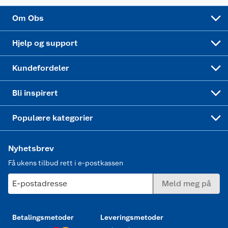
Sponsorvirksomhet
Cookies
Coop Mastercard
Velg riktig barnesykkel
LEGO
Om Obs
Leveringstid
Coop bedriftskort
Oppskrifter
Høytrykkspyler
Hjelp og support
Min kake
Ukas 4 middagstilbud
Klær
Kundefordeler
Mer inspirasjon
Symaskin
Bli inspirert
Joggesko dame
Populære kategorier
Nyhetsbrev
Få ukens tilbud rett i e-postkassen
E-postadresse
Meld meg på
Betalingsmetoder
Leveringsmetoder