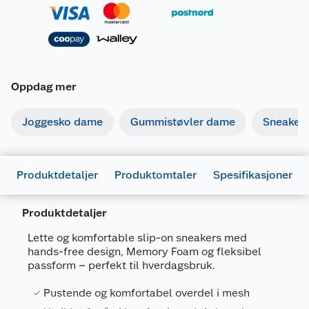
Oppdag mer
Joggesko dame
Gummistøvler dame
Sneaker
Produktdetaljer
Produktomtaler
Spesifikasjoner
Produktdetaljer
Generelt
Artikkelnummer
197976603608
Lette og komfortable slip-on sneakers med
hands-free design, Memory Foam og fleksibel
Leverandørens
150264 NVAQ
passform – perfekt til hverdagsbruk.
artikkelnummer
36
Pustende og komfortabel overdel i mesh
Størrelse
36