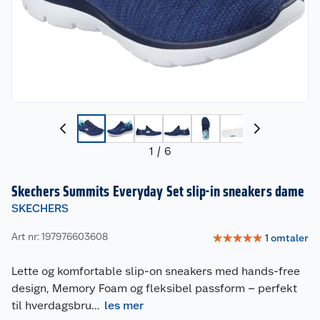
1
/
6
Skechers Summits Everyday Set slip-in sneakers dame
SKECHERS
Art nr: 197976603608
☆
☆
☆
☆
☆
1
omtaler
Lette og komfortable slip-on sneakers med hands-free
design, Memory Foam og fleksibel passform – perfekt
til hverdagsbru
...
les mer